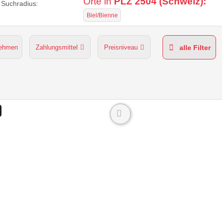
Orte in
PLZ 2504 (Schweiz):
Suchradius:
Biel/Bienne
nehmen
Zahlungsmittel
Preisniveau
alle Filter