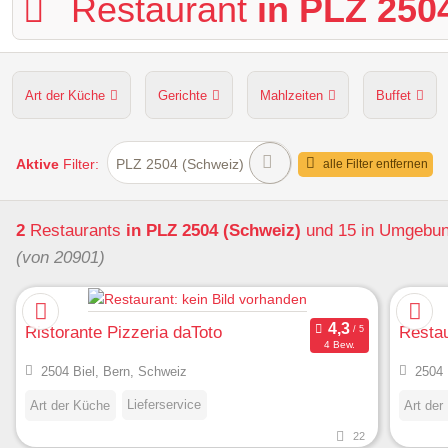
Restaurant
in PLZ 250
Art der Küche
Gerichte
Mahlzeiten
Buffet
Hunde erlaubt
Kapazität
Sitzplätze im Freien
Aktive
Filter:
PLZ 2504 (Schweiz)
alle Filter entfernen
2
Restaurants
in PLZ 2504 (Schweiz)
und 15 in Umgebu
(von 20901)
Ristorante Pizzeria daToto
Restau
4 Bew.
2504 Biel, Bern, Schweiz
2504 
Lieferservice
Art der Küche
Art der
22