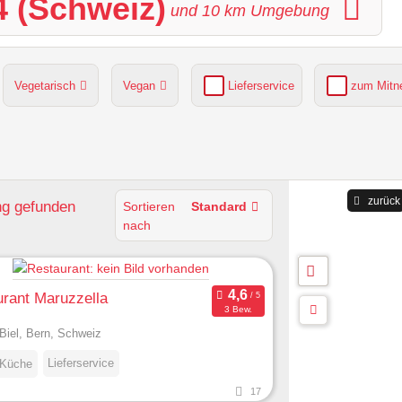
4 (Schweiz)
und
10
km Umgebung
Vegetarisch
Vegan
Lieferservice
zum Mit
grüner Gastgarten
Parkplätze verfügbar
zurück
ng
gefunden
Sortieren
Standard
nach
rant Maruzzella
3 Bew.
Biel, Bern, Schweiz
Lieferservice
 Küche
17