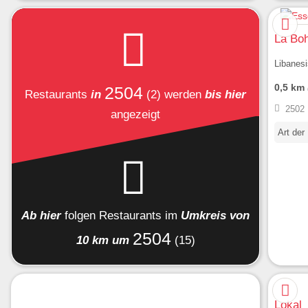
La Bo
Libanesi
0,5 km
2504
Restaurants
in
(2)
werden
bis hier
2502 
angezeigt
Art der
Ab hier
folgen
Restaurants
im
Umkreis von
2504
10 km um
(15)
Lokal