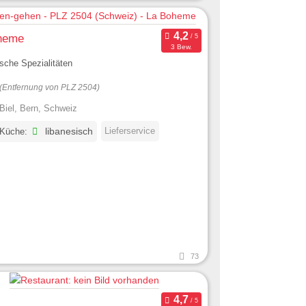
heme
3 Bew.
sche Spezialitäten
(Entfernung von PLZ 2504)
Biel, Bern, Schweiz
Lieferservice
 Küche:
libanesisch
73