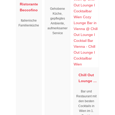
Ristorante
Resengoerg
Gehobene
Beccofino
"
Küche,
gepflegtes
Italienische
Ambiente,
Familienküche
aufmerksamer
Service
Chill Out
Lounge I
Cocktailbar
Bar und
Wien
Restaurant mit
den besten
Cocktails in
Wien im 1.