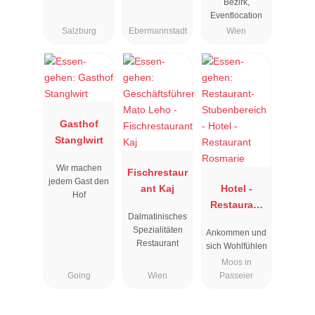
Bezirk,
Eventlocation
Salzburg
Ebermannstadt
Wien
Gasthof
Stanglwirt
Wir machen
Fischrestaur
jedem Gast den
ant Kaj
Hotel -
Hof
Restaurant
Dalmatinisches
Rosmarie
Spezialitäten
Ankommen und
Restaurant
sich Wohlfühlen
Moos in
Going
Wien
Passeier