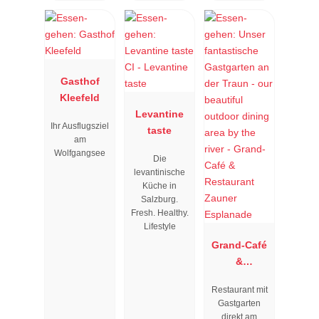
Gasthof
Kleefeld
Levantine
Ihr Ausflugsziel
taste
am
Wolfgangsee
Die
levantinische
Küche in
Salzburg.
Fresh. Healthy.
Lifestyle
Grand-Café
&
Restaurant
Restaurant mit
Zauner
Gastgarten
Esplanade
direkt am