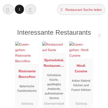
1
Restaurant Suche teilen
Interessante Restaurants
Speiselokal,
Restaurant "
Hindi
Ristorante
Resengoerg
Cuisine
Gehobene
Beccofino
"
Küche,
Indian Natural
gepflegtes
Kitchen and
Italienische
Ambiente,
Fusion Kitchen
Familienküche
aufmerksamer
Service
Salzburg
Ebermannstadt
Salzburg