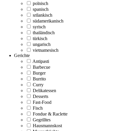
polnisch
spanisch
srilankisch
südamerikanisch
syrisch
thailändisch
türkisch
ungarisch
vietnamesisch
Gerichte
Antipasti
Barbecue
Burger
Burrito
Curry
Delikatessen
Desserts
Fast-Food
Fisch
Fondue & Raclette
Gegrilltes
Hausmannskost