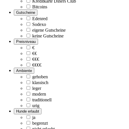
Kreditkarte Diners Club
Bitcoins
Gutscheine
Edenred
Sodexo
eigene Gutscheine
keine Gutscheine
Preisniveau
€
€€
€€€
€€€€
Ambiente
gehoben
klassisch
leger
modern
traditionell
urig
Hunde erlaubt
ja
begrenzt
nicht erlaubt