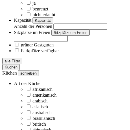
ja
begrenzt
nicht erlaubt
Kapazität
Kapazität
Anzahl der Personen
Sitzplätze im Freien
Sitzplätze im Freien
grüner Gastgarten
Parkplätze verfügbar
alle Filter
Küchen
Küchen
schließen
Art der Küche
afrikanisch
amerikanisch
arabisch
asiatisch
australisch
brasilianisch
britisch
chinesisch