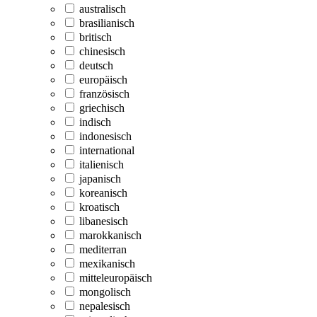
australisch
brasilianisch
britisch
chinesisch
deutsch
europäisch
französisch
griechisch
indisch
indonesisch
international
italienisch
japanisch
koreanisch
kroatisch
libanesisch
marokkanisch
mediterran
mexikanisch
mitteleuropäisch
mongolisch
nepalesisch