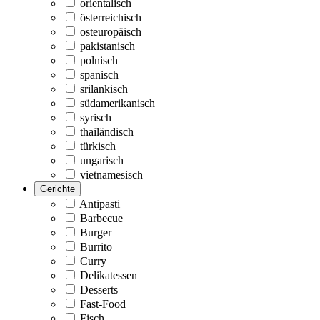
orientalisch
österreichisch
osteuropäisch
pakistanisch
polnisch
spanisch
srilankisch
südamerikanisch
syrisch
thailändisch
türkisch
ungarisch
vietnamesisch
Gerichte
Antipasti
Barbecue
Burger
Burrito
Curry
Delikatessen
Desserts
Fast-Food
Fisch