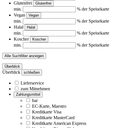
Glutenfrei
Glutenfrei
min.
% der Speisekarte
Vegan
Vegan
min.
% der Speisekarte
Halal
Halal
min.
% der Speisekarte
Koscher
Koscher
min.
% der Speisekarte
Alle Suchfilter anzeigen
Überblick
Überblick
schließen
Lieferservice
zum Mitnehmen
Zahlungsmittel
bar
EC-Karte, Maestro
Kreditkarte Visa
Kreditkarte MasterCard
Kreditkarte American Express