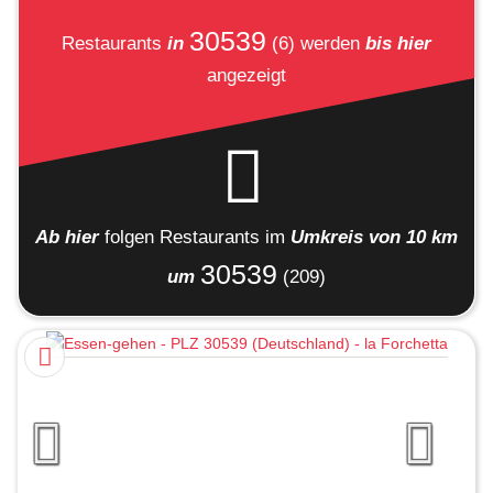
30539
Restaurants
in
(6)
werden
bis hier
angezeigt
Ab hier
folgen
Restaurants
im
Umkreis von 10 km
30539
um
(209)