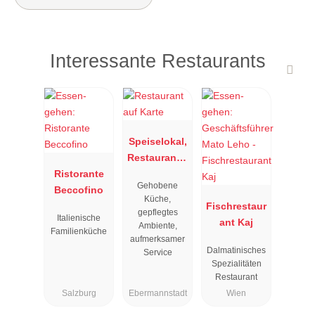
Interessante Restaurants
Speiselokal,
Restaurant "
Ristorante
Resengoerg
Gehobene
Beccofino
"
Küche,
Fischrestaur
gepflegtes
Italienische
ant Kaj
Ambiente,
Familienküche
aufmerksamer
Dalmatinisches
Service
Spezialitäten
Restaurant
Salzburg
Ebermannstadt
Wien