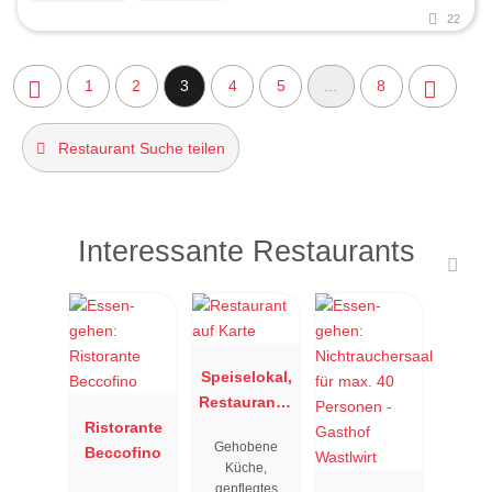
22
1
2
3
4
5
...
8
Restaurant Suche teilen
Interessante Restaurants
Speiselokal,
Restaurant "
Ristorante
Resengoerg
Gehobene
Beccofino
"
Küche,
gepflegtes