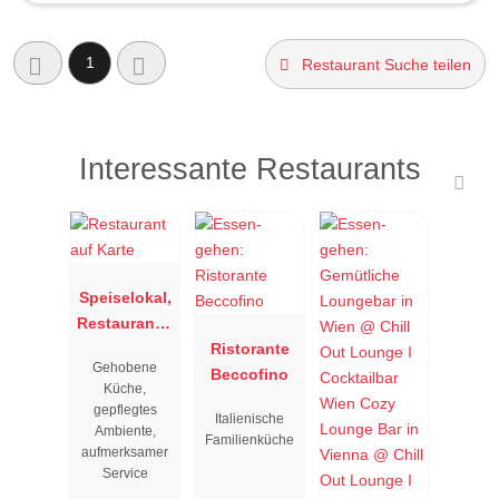
1
Restaurant Suche teilen
Interessante Restaurants
Speiselokal,
Restaurant "
Resengoerg
Ristorante
Gehobene
"
Beccofino
Küche,
gepflegtes
Italienische
Ambiente,
Familienküche
aufmerksamer
Service