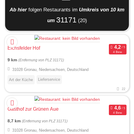
Ab hier
folgen
Restaurants
im
Umkreis von 10 km
31171
um
(20)
Eichsfelder Hof
4 Bew.
9 km
(Entfernung von PLZ 31171)
31028 Gronau, Niedersachsen, Deutschland
Lieferservice
Art der Küche
22
Gasthof zur Grünen Aue
4 Bew.
8,7 km
(Entfernung von PLZ 31171)
31028 Gronau, Niedersachsen, Deutschland