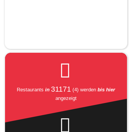
31171
Restaurants
in
(4)
werden
bis hier
angezeigt