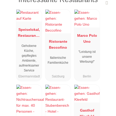
Speiselokal,
Restaurant "
Marco Polo
Resengoerg
Ristorante
Uno
Gehobene
"
Beccofino
Küche,
"Leistung ist
gepflegtes
unsere
Italienische
Ambiente,
Werbung!"
Familienküche
aufmerksamer
Service
Ebermannstadt
Salzburg
Berlin
Gasthof