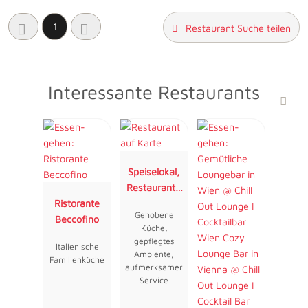
1
Restaurant Suche teilen
Interessante Restaurants
Speiselokal,
Restaurant "
Ristorante
Resengoerg "
Gehobene
Beccofino
Küche,
gepflegtes
Italienische
Ambiente,
Familienküche
aufmerksamer
Service