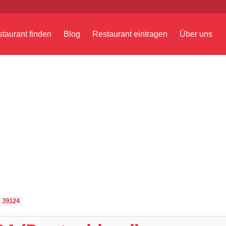
taurant finden
Blog
Restaurant eintragen
Über uns
 39124