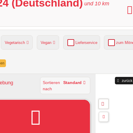
24 (Deutschland)
und
10
km
Vegetarisch
Vegan
Lieferservice
zum Mit
grüner Gastgarten
Parkplätze verfügbar
nen
zurück
gebung
Sortieren
Standard
nach