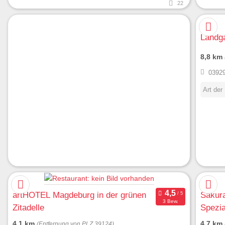
22
Landga
8,8 km
03929
Art der
artHOTEL Magdeburg in der grünen
Sakura
3 Bew.
Zitadelle
Spezia
4,1 km
4,7 km
(Entfernung von PLZ 39124)