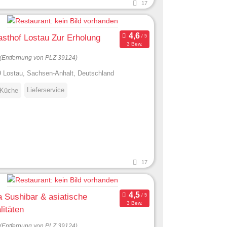
17
sthof Lostau Zur Erholung
3 Bew.
(Entfernung von PLZ 39124)
 Lostau, Sachsen-Anhalt, Deutschland
Lieferservice
 Küche
17
 Sushibar & asiatische
3 Bew.
litäten
(Entfernung von PLZ 39124)