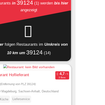
39124
urants
in
(1)
werden
bis hier
angezeigt
ier
folgen
Restaurants
im
Umkreis von
39124
10 km um
(14)
rant Hoflieferant
3 Bew.
(Entfernung von PLZ 39124)
 Magdeburg, Sachsen-Anhalt, Deutschland
Lieferservice
 Küche