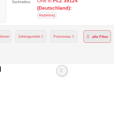
Orte in
PLZ 39124
Suchradius:
(Deutschland):
Magdeburg
nehmen
Zahlungsmittel
Preisniveau
alle Filter