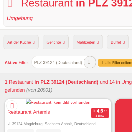
Restaurant
in PLZ 391
Umgebung
Art der Küche
Gerichte
Mahlzeiten
Buffet
Hunde erlaubt
Kapazität
Sitzplätze im Freien
Aktive
Filter:
PLZ 39124 (Deutschland)
alle Filter entfer
1
Restaurant
in PLZ 39124 (Deutschland)
und 14 in Um
gefunden
(von 20901)
Restaurant Artemis
3 Bew.
39124 Magdeburg, Sachsen-Anhalt, Deutschland