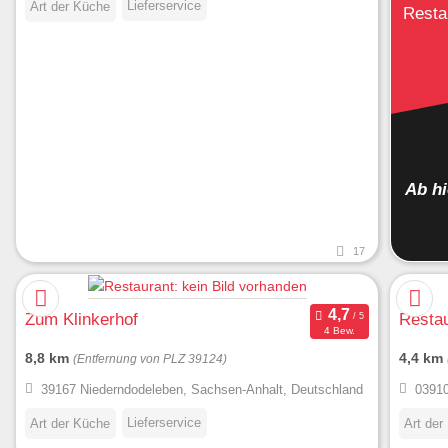
Lieferservice
Art der Küche
Resta
Ab h
17
Zum Klinkerhof
Restau
4 Bew.
8,8 km
4,4 km
(Entfernung von PLZ 39124)
39167 Niederndodeleben, Sachsen-Anhalt, Deutschland
03910
Lieferservice
Art der Küche
Art der