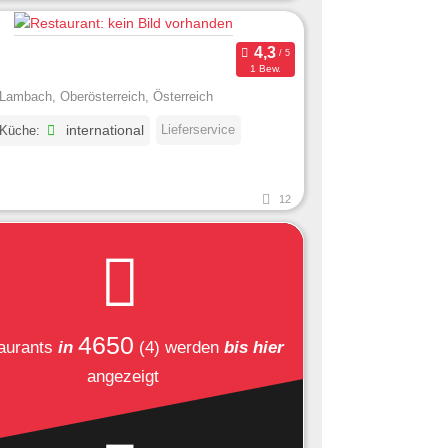
1 Bew.
Lambach, Oberösterreich, Österreich
Lieferservice
 Küche:
international
12
4650
aurants
in
(4)
werden
bis hier
angezeigt