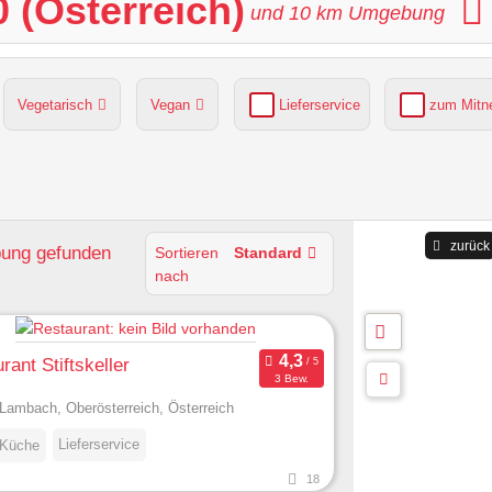
 (Österreich)
und
10
km Umgebung
Vegetarisch
Vegan
Lieferservice
zum Mit
grüner Gastgarten
Parkplätze verfügbar
zurück
bung
gefunden
Sortieren
Standard
nach
rant Stiftskeller
3 Bew.
Lambach, Oberösterreich, Österreich
Lieferservice
 Küche
18