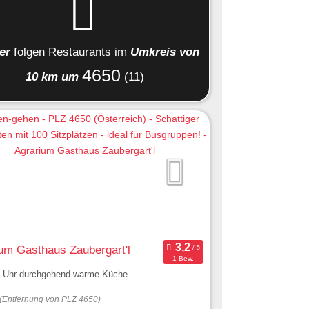
ier
folgen
Restaurants
im
Umkreis von
4650
10 km um
(11)
um Gasthaus Zaubergart'l
1 Bew.
0 Uhr durchgehend warme Küche
(Entfernung von PLZ 4650)