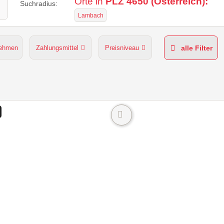
Orte in
PLZ 4650 (Österreich):
Suchradius:
Lambach
nehmen
Zahlungsmittel
Preisniveau
alle Filter