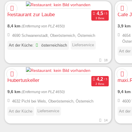
Restaurant zur Laube
Cafe J
3 Bew.
8,4 km
3,9 km
(Entfernung von PLZ 4650)
4690 Schwanenstadt, Oberösterreich, Österreich
4654 
Öster
Lieferservice
Art der Küche:
österreichisch
Art der
18
Hubertuskeller
maxi.
2 Bew.
9,6 km
9,4 km
(Entfernung von PLZ 4650)
4632 Pichl bei Wels, Oberösterreich, Österreich
4600 
Lieferservice
Art der Küche
Art der
14