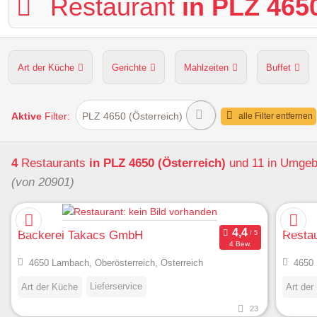
Restaurant
in PLZ 4650
Art der Küche
Gerichte
Mahlzeiten
Buffet
Hunde erlaubt
Kapazität
Sitzplätze im Freien
Aktive
Filter:
PLZ 4650 (Österreich)
alle Filter entfernen
4
Restaurants
in PLZ 4650 (Österreich)
und 11 in Umge
(von 20901)
Bäckerei Takacs GmbH
Restau
4 Bew.
4650 Lambach, Oberösterreich, Österreich
4650 
Lieferservice
Art der Küche
Art der
23