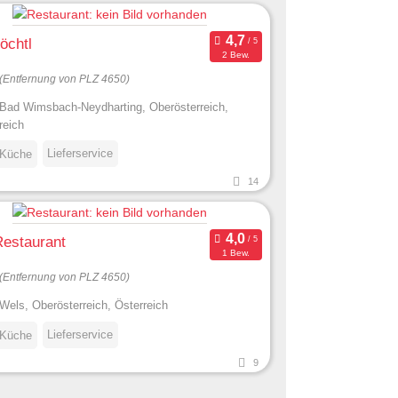
öchtl
2 Bew.
(Entfernung von PLZ 4650)
Bad Wimsbach-Neydharting, Oberösterreich,
reich
Lieferservice
 Küche
14
Restaurant
1 Bew.
(Entfernung von PLZ 4650)
Wels, Oberösterreich, Österreich
Lieferservice
 Küche
9