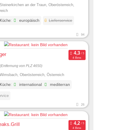
Steinerkirchen an der Traun, Oberösterreich,
reich
 Küche:
europäisch
Lieferservice
94
ger
4 Bew.
(Entfernung von PLZ 4650)
Wimsbach, Oberösterreich, Österreich
 Küche:
international
mediterran
ervice
26
aks.Grill
4 Bew.