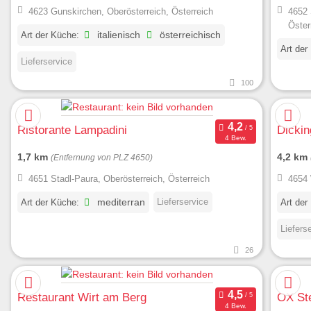
4623 Gunskirchen, Oberösterreich, Österreich
4652 
Öster
Art der Küche:
italienisch
österreichisch
Art der
Lieferservice
100
Ristorante Lampadini
Dickin
4 Bew.
1,7 km
4,2 km
(Entfernung von PLZ 4650)
4651 Stadl-Paura, Oberösterreich, Österreich
4654 
Lieferservice
Art der Küche:
mediterran
Art der
Liefers
26
Restaurant Wirt am Berg
OX Ste
4 Bew.