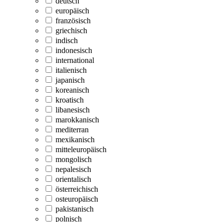
deutsch
europäisch
französisch
griechisch
indisch
indonesisch
international
italienisch
japanisch
koreanisch
kroatisch
libanesisch
marokkanisch
mediterran
mexikanisch
mitteleuropäisch
mongolisch
nepalesisch
orientalisch
österreichisch
osteuropäisch
pakistanisch
polnisch