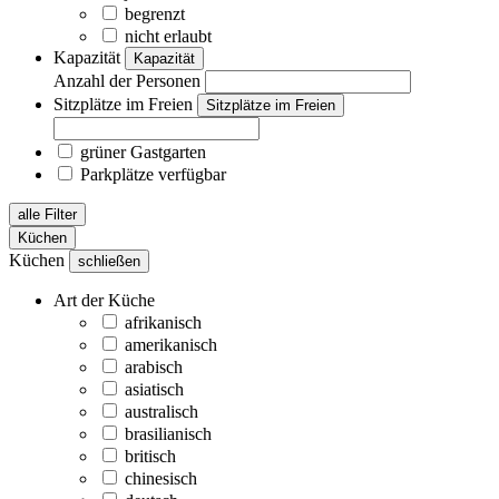
begrenzt
nicht erlaubt
Kapazität
Kapazität
Anzahl der Personen
Sitzplätze im Freien
Sitzplätze im Freien
grüner Gastgarten
Parkplätze verfügbar
alle Filter
Küchen
Küchen
schließen
Art der Küche
afrikanisch
amerikanisch
arabisch
asiatisch
australisch
brasilianisch
britisch
chinesisch