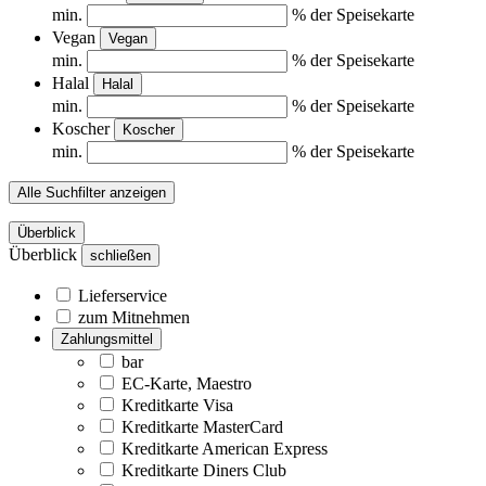
min.
% der Speisekarte
Vegan
Vegan
min.
% der Speisekarte
Halal
Halal
min.
% der Speisekarte
Koscher
Koscher
min.
% der Speisekarte
Alle Suchfilter anzeigen
Überblick
Überblick
schließen
Lieferservice
zum Mitnehmen
Zahlungsmittel
bar
EC-Karte, Maestro
Kreditkarte Visa
Kreditkarte MasterCard
Kreditkarte American Express
Kreditkarte Diners Club