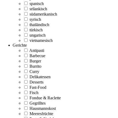
spanisch
srilankisch
südamerikanisch
syrisch
thailändisch
türkisch
ungarisch
vietnamesisch
Gerichte
Antipasti
Barbecue
Burger
Burrito
Curry
Delikatessen
Desserts
Fast-Food
Fisch
Fondue & Raclette
Gegrilltes
Hausmannskost
Meeresfrüchte