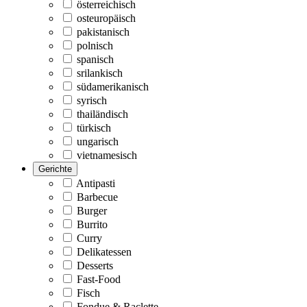
österreichisch
osteuropäisch
pakistanisch
polnisch
spanisch
srilankisch
südamerikanisch
syrisch
thailändisch
türkisch
ungarisch
vietnamesisch
Gerichte
Antipasti
Barbecue
Burger
Burrito
Curry
Delikatessen
Desserts
Fast-Food
Fisch
Fondue & Raclette