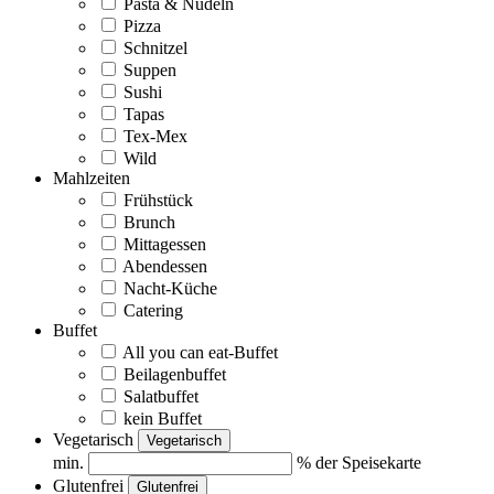
Pasta & Nudeln
Pizza
Schnitzel
Suppen
Sushi
Tapas
Tex-Mex
Wild
Mahlzeiten
Frühstück
Brunch
Mittagessen
Abendessen
Nacht-Küche
Catering
Buffet
All you can eat-Buffet
Beilagenbuffet
Salatbuffet
kein Buffet
Vegetarisch
Vegetarisch
min.
% der Speisekarte
Glutenfrei
Glutenfrei