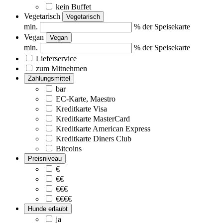
kein Buffet
Vegetarisch
Vegetarisch
min.
% der Speisekarte
Vegan
Vegan
min.
% der Speisekarte
Lieferservice
zum Mitnehmen
Zahlungsmittel
bar
EC-Karte, Maestro
Kreditkarte Visa
Kreditkarte MasterCard
Kreditkarte American Express
Kreditkarte Diners Club
Bitcoins
Preisniveau
€
€€
€€€
€€€€
Hunde erlaubt
ja