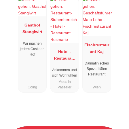
Gasthof
Stanglwirt
Wir machen
Fischrestaur
jedem Gast den
Hotel -
ant Kaj
Hof
Restaurant
Dalmatinisches
Rosmarie
Spezialitäten
Ankommen und
Restaurant
sich Wohlfühlen
Moos in
Going
Passeier
Wien