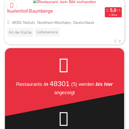
Marienhof-Baumberge
1 Bew.
48301 Nottuln, Nordrhein-Westfalen, Deutschland
Lieferservice
Art der Küche
8
48301
Restaurants
in
(5)
werden
bis hier
angezeigt