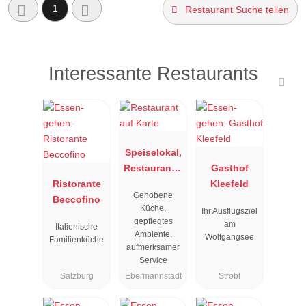
1
Restaurant Suche teilen
Interessante Restaurants
Speiselokal,
Restaurant "
Gasthof
Ristorante
Resengoerg
Kleefeld
Gehobene
Beccofino
"
Küche,
Ihr Ausflugsziel
gepflegtes
am
Italienische
Ambiente,
Wolfgangsee
Familienküche
aufmerksamer
Service
Salzburg
Ebermannstadt
Strobl