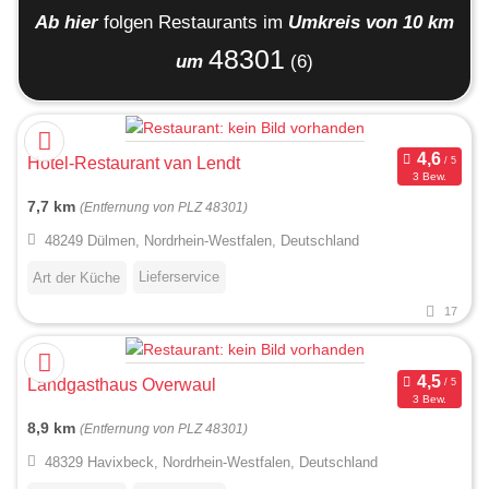
Ab hier
folgen
Restaurants
im
Umkreis von 10 km
48301
um
(6)
Hotel-Restaurant van Lendt
3 Bew.
7,7 km
(Entfernung von PLZ 48301)
48249 Dülmen, Nordrhein-Westfalen, Deutschland
Lieferservice
Art der Küche
17
Landgasthaus Overwaul
3 Bew.
8,9 km
(Entfernung von PLZ 48301)
48329 Havixbeck, Nordrhein-Westfalen, Deutschland