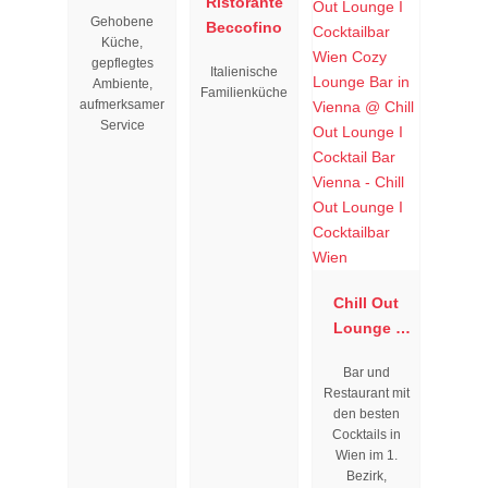
Resengoerg
Ristorante
Gehobene
"
Beccofino
Küche,
gepflegtes
Italienische
Ambiente,
Familienküche
aufmerksamer
Service
Chill Out
Lounge I
Cocktailbar
Bar und
Wien
Restaurant mit
den besten
Cocktails in
Wien im 1.
Bezirk,