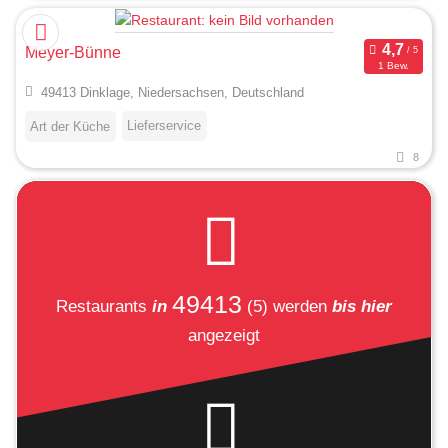
Meyer-Bünne
1 Bew.
49413 Dinklage, Niedersachsen, Deutschland
Lieferservice
Art der Küche
8
49413
Restaurants
in
(5)
werden
bis hier
angezeigt