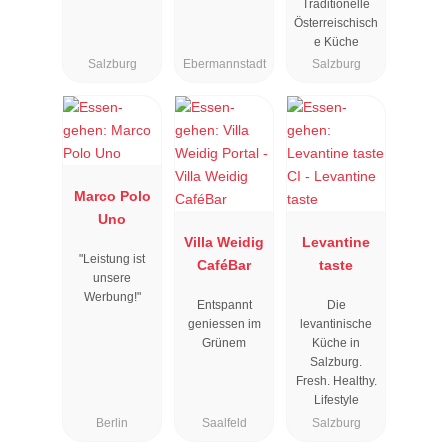
Traditionelle
Österreischisch
e Küche
Salzburg
Ebermannstadt
Salzburg
Marco Polo
Uno
Villa Weidig
Levantine
"Leistung ist
CaféBar
taste
unsere
Werbung!"
Entspannt
Die
geniessen im
levantinische
Grünem
Küche in
Salzburg.
Fresh. Healthy.
Lifestyle
Berlin
Saalfeld
Salzburg