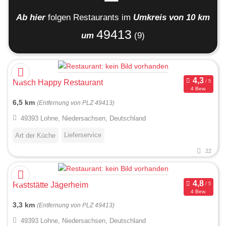
Ab hier
folgen
Restaurants
im
Umkreis von 10 km
49413
um
(9)
Nasch Happy Restaurant
4 Bew.
6,5 km
(Entfernung von PLZ 49413)
49393 Lohne, Niedersachsen, Deutschland
Lieferservice
Art der Küche
22
Raststätte Jägerheim
4 Bew.
3,3 km
(Entfernung von PLZ 49413)
49393 Lohne, Niedersachsen, Deutschland