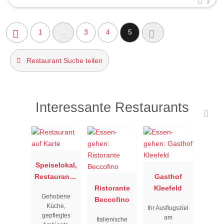
3
1
...
3
4
5
Restaurant Suche teilen
Interessante Restaurants
Speiselokal,
Restaurant "
Gasthof
Resengoerg
Ristorante
Kleefeld
Gehobene
"
Beccofino
Küche,
Ihr Ausflugsziel
gepflegtes
am
Italienische