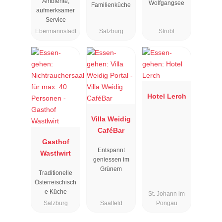
Ambiente,
Wolfgangsee
Familienküche
aufmerksamer
Service
Ebermannstadt
Salzburg
Strobl
Hotel Lerch
Villa Weidig
CaféBar
Gasthof
Entspannt
Wastlwirt
geniessen im
Grünem
Traditionelle
Österreischisch
e Küche
St. Johann im
Salzburg
Saalfeld
Pongau