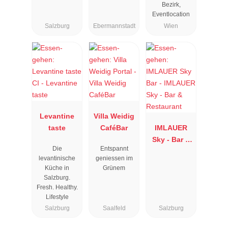
Bezirk,
Eventlocation
Salzburg
Ebermannstadt
Wien
Levantine
Villa Weidig
taste
CaféBar
IMLAUER
Sky - Bar &
Die
Entspannt
Restaurant
levantinische
geniessen im
Küche in
Grünem
Salzburg.
Fresh. Healthy.
Lifestyle
Salzburg
Saalfeld
Salzburg