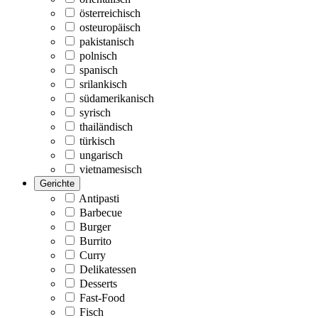
österreichisch
osteuropäisch
pakistanisch
polnisch
spanisch
srilankisch
südamerikanisch
syrisch
thailändisch
türkisch
ungarisch
vietnamesisch
Gerichte
Antipasti
Barbecue
Burger
Burrito
Curry
Delikatessen
Desserts
Fast-Food
Fisch