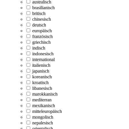
australisch
brasilianisch
britisch
chinesisch
deutsch
europäisch
französisch
griechisch
indisch
indonesisch
international
italienisch
japanisch
koreanisch
kroatisch
libanesisch
marokkanisch
mediterran
mexikanisch
mitteleuropäisch
mongolisch
nepalesisch
orientalisch