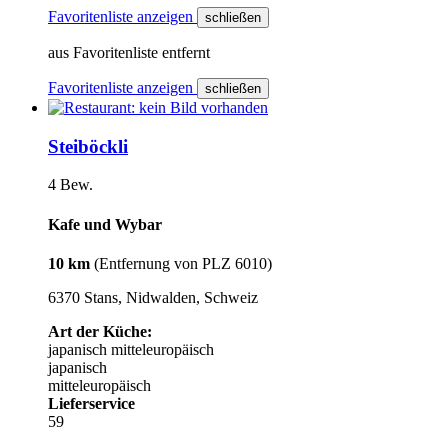
Favoritenliste anzeigen
schließen
aus Favoritenliste entfernt
Favoritenliste anzeigen
schließen
Steiböckli
4 Bew.
Kafe und Wybar
10 km
(Entfernung von PLZ 6010)
6370 Stans, Nidwalden, Schweiz
Art der Küche:
japanisch
mitteleuropäisch
japanisch
mitteleuropäisch
Lieferservice
59