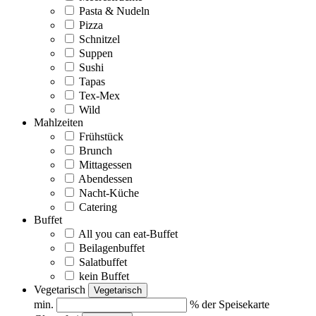
Pasta & Nudeln
Pizza
Schnitzel
Suppen
Sushi
Tapas
Tex-Mex
Wild
Mahlzeiten
Frühstück
Brunch
Mittagessen
Abendessen
Nacht-Küche
Catering
Buffet
All you can eat-Buffet
Beilagenbuffet
Salatbuffet
kein Buffet
Vegetarisch
Vegetarisch
min.
% der Speisekarte