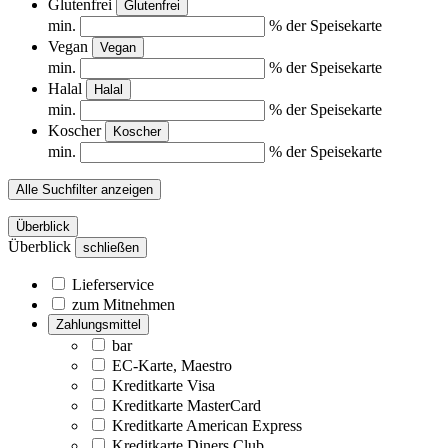
Glutenfrei
Glutenfrei
min.
% der Speisekarte
Vegan
Vegan
min.
% der Speisekarte
Halal
Halal
min.
% der Speisekarte
Koscher
Koscher
min.
% der Speisekarte
Alle Suchfilter anzeigen
Überblick
Überblick
schließen
Lieferservice
zum Mitnehmen
Zahlungsmittel
bar
EC-Karte, Maestro
Kreditkarte Visa
Kreditkarte MasterCard
Kreditkarte American Express
Kreditkarte Diners Club