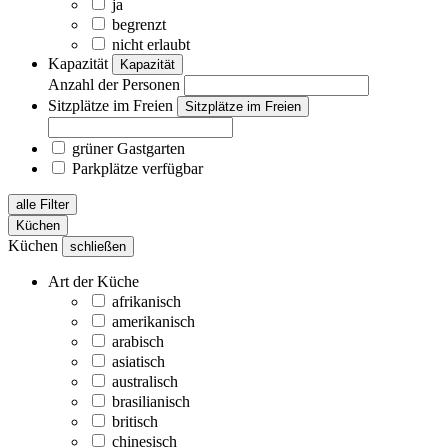
ja
begrenzt
nicht erlaubt
Kapazität
Kapazität
Anzahl der Personen
Sitzplätze im Freien
Sitzplätze im Freien
grüner Gastgarten
Parkplätze verfügbar
alle Filter
Küchen
Küchen
schließen
Art der Küche
afrikanisch
amerikanisch
arabisch
asiatisch
australisch
brasilianisch
britisch
chinesisch