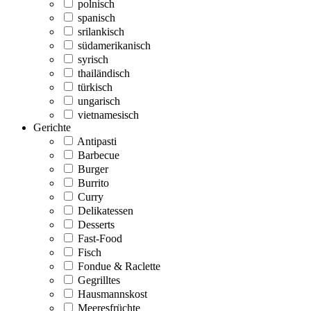
polnisch
spanisch
srilankisch
südamerikanisch
syrisch
thailändisch
türkisch
ungarisch
vietnamesisch
Gerichte
Antipasti
Barbecue
Burger
Burrito
Curry
Delikatessen
Desserts
Fast-Food
Fisch
Fondue & Raclette
Gegrilltes
Hausmannskost
Meeresfrüchte