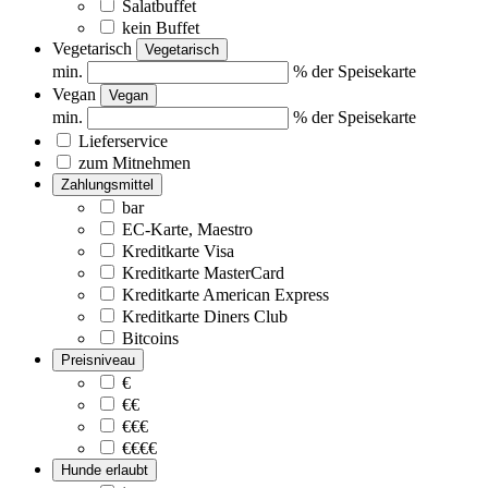
Salatbuffet
kein Buffet
Vegetarisch
Vegetarisch
min.
% der Speisekarte
Vegan
Vegan
min.
% der Speisekarte
Lieferservice
zum Mitnehmen
Zahlungsmittel
bar
EC-Karte, Maestro
Kreditkarte Visa
Kreditkarte MasterCard
Kreditkarte American Express
Kreditkarte Diners Club
Bitcoins
Preisniveau
€
€€
€€€
€€€€
Hunde erlaubt