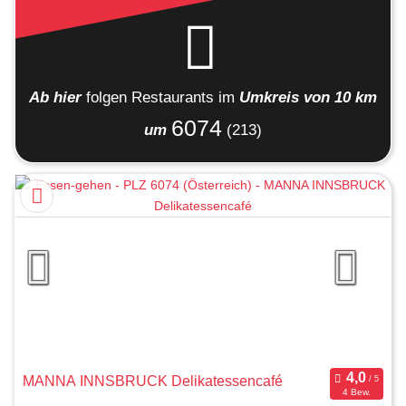
Ab hier
folgen
Restaurants
im
Umkreis von 10 km
6074
um
(213)
MANNA INNSBRUCK Delikatessencafé
4 Bew.