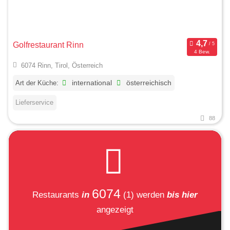
Golfrestaurant Rinn
4 Bew.
6074 Rinn, Tirol, Österreich
Art der Küche:
international
österreichisch
Lieferservice
88
6074
Restaurants
in
(1)
werden
bis hier
angezeigt