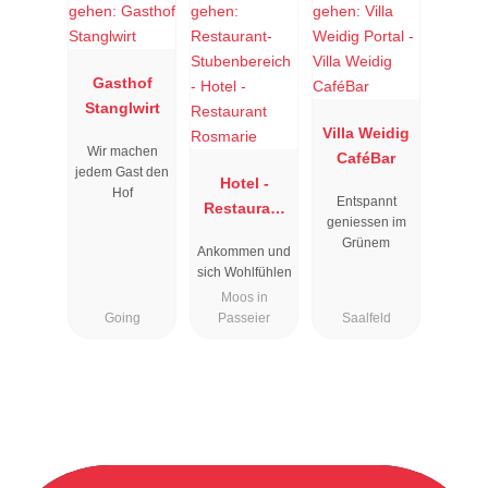
Gasthof
Stanglwirt
Villa Weidig
Wir machen
CaféBar
jedem Gast den
Hotel -
Hof
Entspannt
Restaurant
geniessen im
Rosmarie
Grünem
Ankommen und
sich Wohlfühlen
Moos in
Going
Passeier
Saalfeld