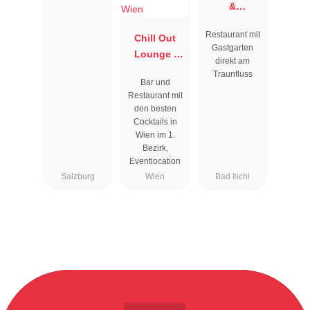
&
Restaurant
Restaurant mit
Chill Out
Zauner
Gastgarten
Lounge I
Esplanade
direkt am
Cocktailbar
Traunfluss
Bar und
Wien
Restaurant mit
den besten
Cocktails in
Wien im 1.
Bezirk,
Eventlocation
Salzburg
Wien
Bad Ischl