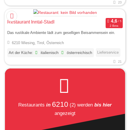
23
Restaurant Inntal-Stadl
2 Bew.
Das rustikale Ambiente lädt zum geselligen Beisammensein ein.
6210 Wiesing, Tirol, Österreich
Lieferservice
Art der Küche:
italienisch
österreichisch
21
6210
Restaurants
in
(2)
werden
bis hier
angezeigt