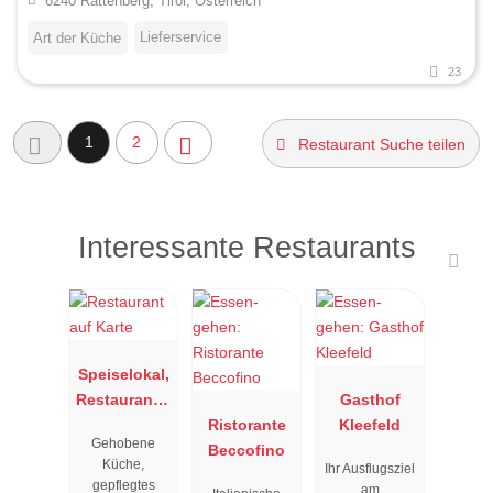
6240 Rattenberg, Tirol, Österreich
Lieferservice
Art der Küche
23
1
2
Restaurant Suche teilen
Interessante Restaurants
Speiselokal,
Restaurant "
Gasthof
Resengoerg
Ristorante
Kleefeld
Gehobene
"
Beccofino
Küche,
Ihr Ausflugsziel
gepflegtes
am