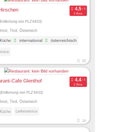
Hirschen
3 Bew.
(Entfernung von PLZ 6433)
Imst, Tirol, Österreich
 Küche:
international
österreichisch
ervice
23
rant-Cafe Glenthof
2 Bew.
(Entfernung von PLZ 6433)
Imst, Tirol, Österreich
Lieferservice
 Küche
14