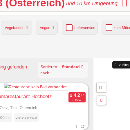
 (Österreich)
und
10
km Umgebung
Vegetarisch
Vegan
Lieferservice
zum Mit
grüner Gastgarten
Parkplätze verfügbar
zurück
ung
gefunden
Sortieren
Standard
nach
amarestaurant Hochoetz
3 Bew.
Oetz, Tirol, Österreich
Lieferservice
 Küche
17