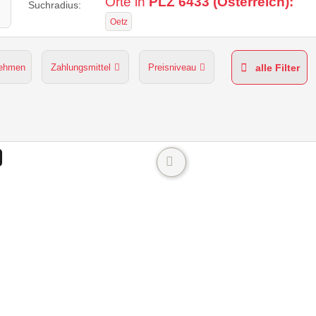
Orte in
PLZ 6433 (Österreich):
Suchradius:
Oetz
nehmen
Zahlungsmittel
Preisniveau
alle Filter