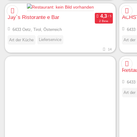
Jay`s Ristorante e Bar
ACHS
2 Bew.
6433 Oetz, Tirol, Österreich
6433 
Lieferservice
Art der Küche
Art der
14
Restau
6433 
Art der