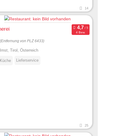
14
erei
4 Bew.
(Entfernung von PLZ 6433)
Imst, Tirol, Österreich
Lieferservice
 Küche
25