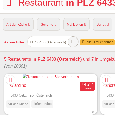
Restaurant
in PLZ 6433
Art der Küche
Gerichte
Mahlzeiten
Buffet
Hunde erlaubt
Kapazität
Sitzplätze im Freien
Aktive
Filter:
PLZ 6433 (Österreich)
alle Filter entfernen
5
Restaurants
in PLZ 6433 (Österreich)
und 7 in Umgeb
(von 20901)
Il Giardino
Panor
3 Bew.
6433 Oetz, Tirol, Österreich
6433 
Lieferservice
Art der Küche
Art der
20