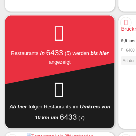
Bruckn
9,9 km
6460 
6433
Restaurants
in
(5)
werden
bis hier
Art der
angezeigt
Ab hier
folgen
Restaurants
im
Umkreis von
6433
10 km um
(7)