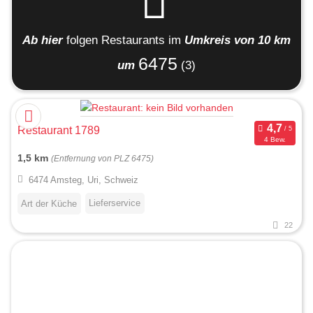
Ab hier
folgen
Restaurants
im
Umkreis von 10 km
6475
um
(3)
Restaurant 1789
4 Bew.
1,5 km
(Entfernung von PLZ 6475)
6474 Amsteg, Uri, Schweiz
Lieferservice
Art der Küche
22