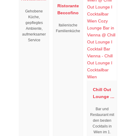
Resengoerg
Ristorante
Gehobene
"
Beccofino
Küche,
gepflegtes
Italienische
Ambiente,
Familienküche
aufmerksamer
Service
Chill Out
Lounge I
Cocktailbar
Bar und
Wien
Restaurant mit
den besten
Cocktails in
Wien im 1.