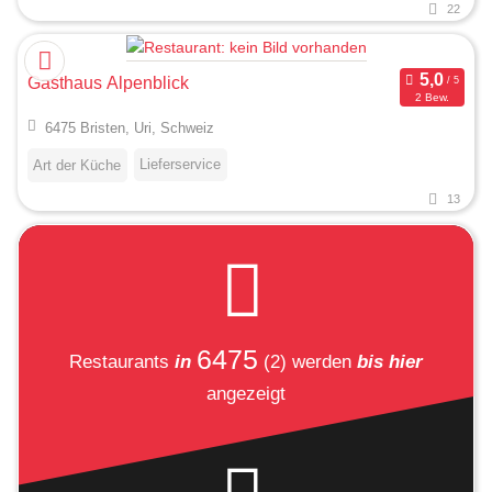
22
Gasthaus Alpenblick
2 Bew.
6475 Bristen, Uri, Schweiz
Lieferservice
Art der Küche
13
6475
Restaurants
in
(2)
werden
bis hier
angezeigt