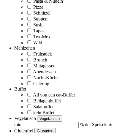
Pasta & Nudeln
Pizza
Schnitzel
Suppen
Sushi
Tapas
Tex-Mex
Wild
Mahlzeiten
Frühstück
Brunch
Mittagessen
Abendessen
Nacht-Küche
Catering
Buffet
All you can eat-Buffet
Beilagenbuffet
Salatbuffet
kein Buffet
Vegetarisch
Vegetarisch
min.
% der Speisekarte
Glutenfrei
Glutenfrei