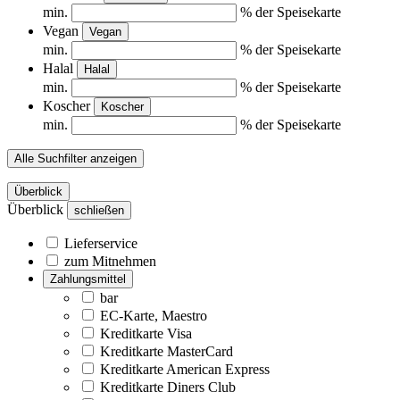
min.
% der Speisekarte
Vegan
Vegan
min.
% der Speisekarte
Halal
Halal
min.
% der Speisekarte
Koscher
Koscher
min.
% der Speisekarte
Alle Suchfilter anzeigen
Überblick
Überblick
schließen
Lieferservice
zum Mitnehmen
Zahlungsmittel
bar
EC-Karte, Maestro
Kreditkarte Visa
Kreditkarte MasterCard
Kreditkarte American Express
Kreditkarte Diners Club