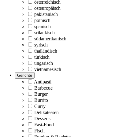
österreichisch
osteuropäisch
pakistanisch
polnisch
spanisch
srilankisch
südamerikanisch
syrisch
thailändisch
türkisch
ungarisch
vietnamesisch
Gerichte
Antipasti
Barbecue
Burger
Burrito
Curry
Delikatessen
Desserts
Fast-Food
Fisch
Fondue & Raclette