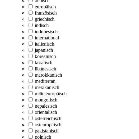
deutsch
europäisch
französisch
griechisch
indisch
indonesisch
international
italienisch
japanisch
koreanisch
kroatisch
libanesisch
marokkanisch
mediterran
mexikanisch
mitteleuropäisch
mongolisch
nepalesisch
orientalisch
österreichisch
osteuropäisch
pakistanisch
polnisch