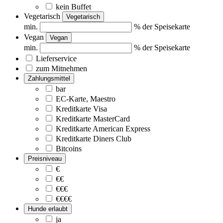
kein Buffet
Vegetarisch
Vegetarisch
min.
% der Speisekarte
Vegan
Vegan
min.
% der Speisekarte
Lieferservice
zum Mitnehmen
Zahlungsmittel
bar
EC-Karte, Maestro
Kreditkarte Visa
Kreditkarte MasterCard
Kreditkarte American Express
Kreditkarte Diners Club
Bitcoins
Preisniveau
€
€€
€€€
€€€€
Hunde erlaubt
ja