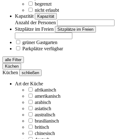
begrenzt
nicht erlaubt
Kapazität
Kapazität
Anzahl der Personen
Sitzplätze im Freien
Sitzplätze im Freien
grüner Gastgarten
Parkplätze verfügbar
alle Filter
Küchen
Küchen
schließen
Art der Küche
afrikanisch
amerikanisch
arabisch
asiatisch
australisch
brasilianisch
britisch
chinesisch