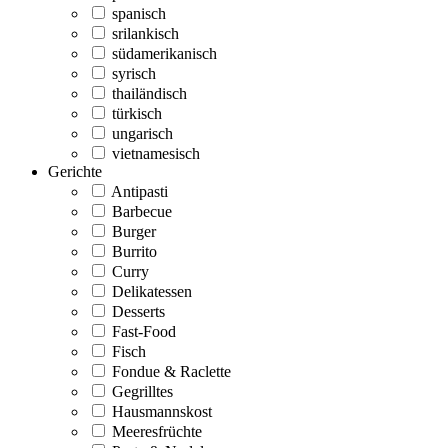
spanisch
srilankisch
südamerikanisch
syrisch
thailändisch
türkisch
ungarisch
vietnamesisch
Gerichte
Antipasti
Barbecue
Burger
Burrito
Curry
Delikatessen
Desserts
Fast-Food
Fisch
Fondue & Raclette
Gegrilltes
Hausmannskost
Meeresfrüchte