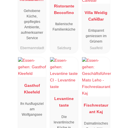
Resengoerg
Ristorante
Gehobene
"
Beccofino
Villa Weidig
Küche,
CaféBar
gepflegtes
Italienische
Ambiente,
Familienküche
Entspannt
aufmerksamer
geniessen im
Service
Grünem
Ebermannstadt
Salzburg
Saalfeld
Gasthof
Kleefeld
Levantine
Ihr Ausflugsziel
taste
Fischrestaur
am
ant Kaj
Wolfgangsee
Die
levantinische
Dalmatinisches
Küche in