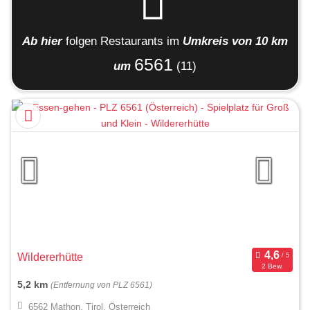
Ab hier
folgen
Restaurants
im
Umkreis von 10 km
6561
um
(11)
Wildererhütte
2 Bew.
5,2 km
(Entfernung von PLZ 6561)
6562 Mathon, Tirol, Österreich