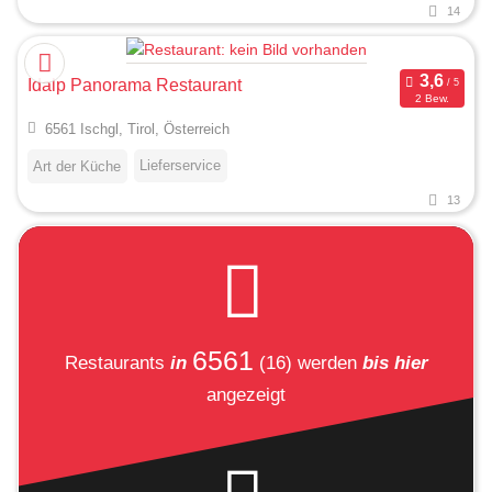
14
Idalp Panorama Restaurant
2 Bew.
6561 Ischgl, Tirol, Österreich
Lieferservice
Art der Küche
13
6561
Restaurants
in
(16)
werden
bis hier
angezeigt