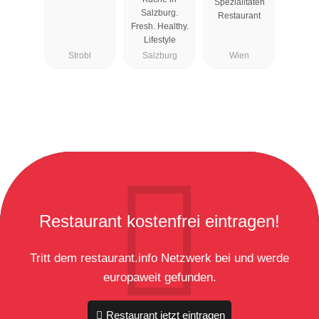
Spezialitäten
Salzburg.
Restaurant
Fresh. Healthy.
Lifestyle
Strobl
Salzburg
Wien
Restaurant kostenfrei eintragen!
Tritt dem restaurant.info Netzwerk bei und werde
europaweit gefunden.
Restaurant jetzt eintragen