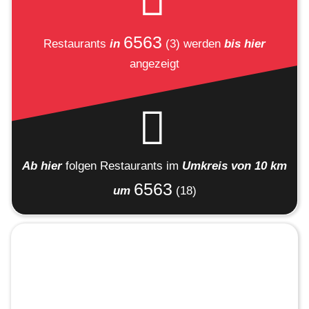
6563
Restaurants
in
(3)
werden
bis hier
angezeigt
Ab hier
folgen
Restaurants
im
Umkreis von 10 km
6563
um
(18)