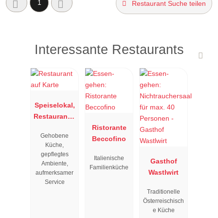
1
Restaurant Suche teilen
Interessante Restaurants
Speiselokal,
Restaurant "
Resengoerg
Ristorante
Gehobene
"
Beccofino
Küche,
gepflegtes
Italienische
Gasthof
Ambiente,
Familienküche
Wastlwirt
aufmerksamer
Service
Traditionelle
Österreischisch
e Küche