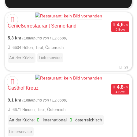
Genießerrestaurant Sennerland
5 Bew.
5,3 km
(Entfernung von PLZ 6600)
6604 Höfen, Tirol, Österreich
Lieferservice
Art der Küche
29
Gasthof Kreuz
4 Bew.
9,1 km
(Entfernung von PLZ 6600)
6671 Rieden, Tirol, Österreich
Art der Küche:
international
österreichisch
Lieferservice