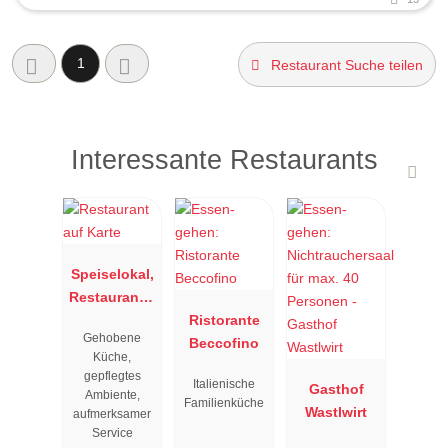
1
Restaurant Suche teilen
Interessante Restaurants
Speiselokal,
Restaurant "
Resengoerg
Ristorante
Gehobene
"
Beccofino
Küche,
gepflegtes
Italienische
Gasthof
Ambiente,
Familienküche
Wastlwirt
aufmerksamer
Service