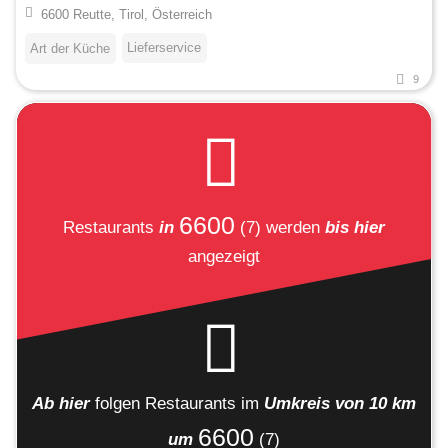
6600 Reutte, Tirol, Österreich
Lieferservice
Art der Küche
9
6600
Restaurants
in
(7)
werden
bis hier
angezeigt
Ab hier
folgen
Restaurants
im
Umkreis von 10 km
6600
um
(7)