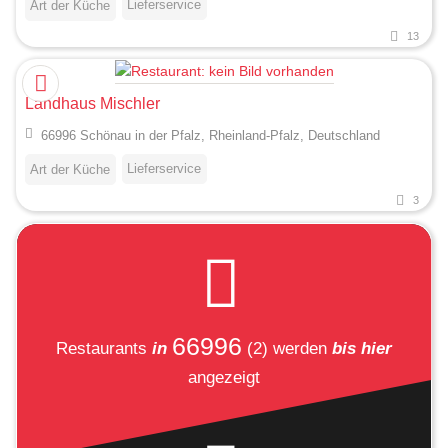
Lieferservice
Art der Küche
13
Landhaus Mischler
66996 Schönau in der Pfalz, Rheinland-Pfalz, Deutschland
Lieferservice
Art der Küche
3
66996
Restaurants
in
(2)
werden
bis hier
angezeigt