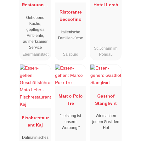
Restaurant "
Hotel Lerch
Resengoerg
Ristorante
Gehobene
"
Beccofino
Küche,
gepflegtes
Italienische
Ambiente,
Familienküche
aufmerksamer
Service
St. Johann im
Ebermannstadt
Salzburg
Pongau
Marco Polo
Gasthof
Tre
Stanglwirt
"Leistung ist
Wir machen
Fischrestaur
unsere
jedem Gast den
ant Kaj
Werbung!"
Hof
Dalmatinisches