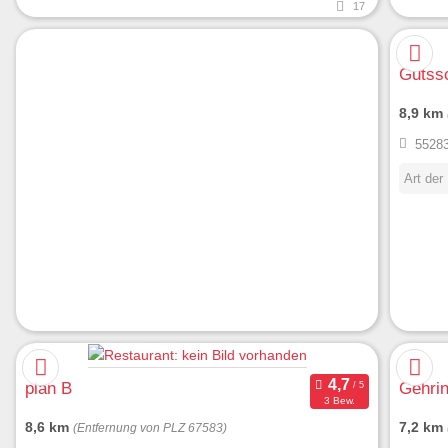
17
Gutss
8,9 km
55283
Art der
plan B
Gehrin
3 Bew.
8,6 km
7,2 km
(Entfernung von PLZ 67583)