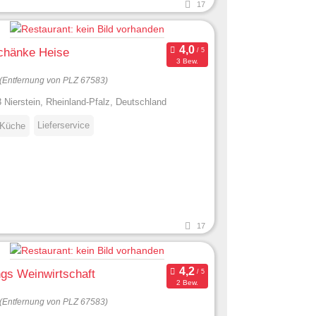
17
chänke Heise
3 Bew.
(Entfernung von PLZ 67583)
 Nierstein, Rheinland-Pfalz, Deutschland
Lieferservice
 Küche
17
gs Weinwirtschaft
2 Bew.
(Entfernung von PLZ 67583)