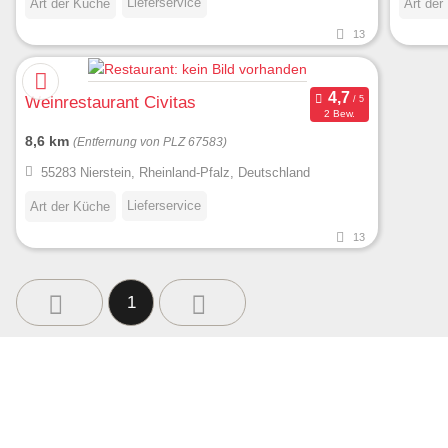
Lieferservice
Art der Küche
Art der
13
Weinrestaurant Civitas
2 Bew.
8,6 km
(Entfernung von PLZ 67583)
55283 Nierstein, Rheinland-Pfalz, Deutschland
Lieferservice
Art der Küche
13
1