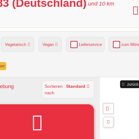
83 (Deutschland)
und
10
km
Vegetarisch
Vegan
Lieferservice
zum Mit
grüner Gastgarten
Parkplätze verfügbar
nen
zurück
gebung
Sortieren
Standard
nach