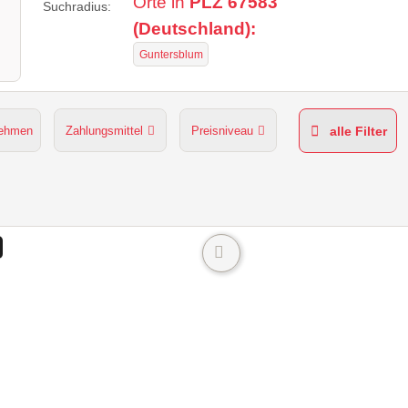
Orte in
PLZ 67583
Suchradius:
(Deutschland):
Guntersblum
nehmen
Zahlungsmittel
Preisniveau
alle Filter