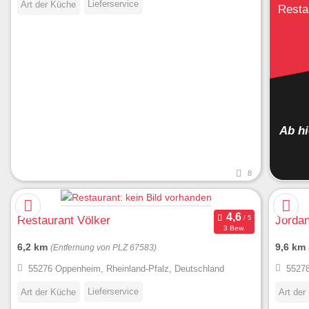
Lieferservice
Art der Küche
Resta
Ab h
8
Restaurant Völker
Jordan
3 Bew.
6,2 km
9,6 km
(Entfernung von PLZ 67583)
55276 Oppenheim, Rheinland-Pfalz, Deutschland
55278
Lieferservice
Art der Küche
Art der