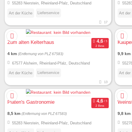
55283 Nierstein, Rheinland-Pfalz, Deutschland
55283
Lieferservice
Art der Küche
Art der
17
Zum alten Kelterhaus
Kauper
2 Bew.
4 km
9,9 km
(Entfernung von PLZ 67583)
67577 Alsheim, Rheinland-Pfalz, Deutschland
55278
Lieferservice
Art der Küche
Art der
13
Platen's Gastronomie
Weinst
2 Bew.
8,5 km
9,8 km
(Entfernung von PLZ 67583)
55283 Nierstein, Rheinland-Pfalz, Deutschland
55278