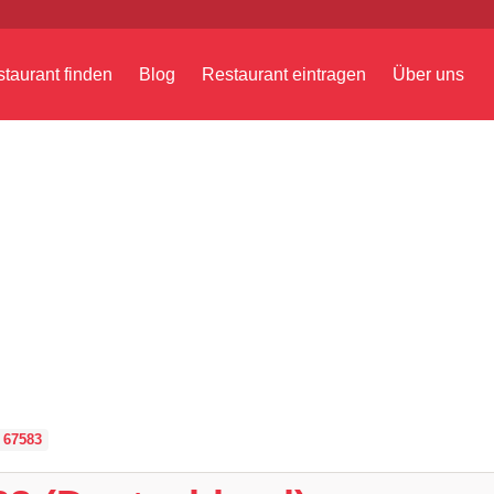
taurant finden
Blog
Restaurant eintragen
Über uns
 67583