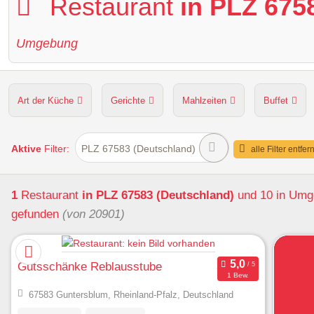
Restaurant
in PLZ 675
Umgebung
Art der Küche
Gerichte
Mahlzeiten
Buffet
Hunde erlaubt
Kapazität
Sitzplätze im Freien
Aktive
Filter:
PLZ 67583 (Deutschland)
alle Filter entfer
1
Restaurant
in PLZ 67583 (Deutschland)
und 10 in Um
gefunden
(von 20901)
Gutsschänke Reblausstube
1 Bew.
67583 Guntersblum, Rheinland-Pfalz, Deutschland