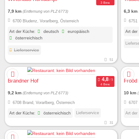
3 Bew.
7,9 km
6,3 km
(Entfernung von PLZ 6773)
6700 Bludenz, Vorarlberg, Österreich
6751 
Art der Küche:
deutsch
europäisch
Art der
österreichisch
Liefers
Lieferservice
51
Brandner Hof
Frööd
4 Bew.
9,2 km
10 km
(Entfernung von PLZ 6773)
6708 Brand, Vorarlberg, Österreich
6707 
Lieferservice
Art der Küche:
österreichisch
Art der
31