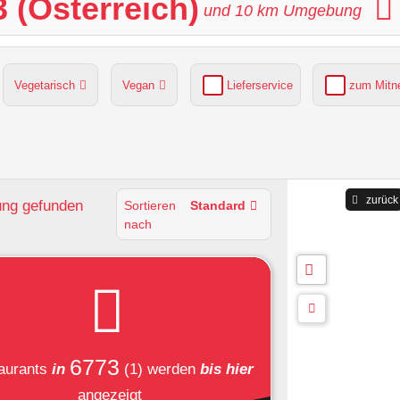
 (Österreich)
und
10
km Umgebung
Vegetarisch
Vegan
Lieferservice
zum Mit
grüner Gastgarten
Parkplätze verfügbar
zurück
ung
gefunden
Sortieren
Standard
nach
6773
aurants
in
(1)
werden
bis hier
angezeigt