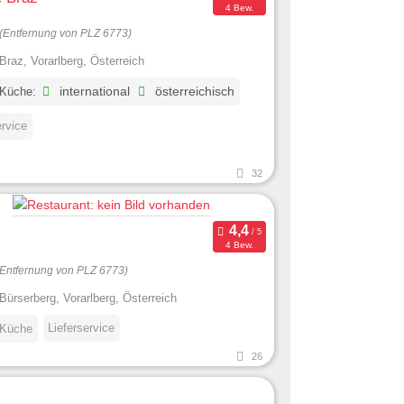
4 Bew.
(Entfernung von PLZ 6773)
Braz, Vorarlberg, Österreich
 Küche:
international
österreichisch
ervice
32
4 Bew.
(Entfernung von PLZ 6773)
Bürserberg, Vorarlberg, Österreich
Lieferservice
 Küche
26