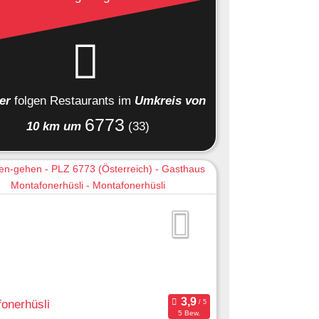
ier
folgen
Restaurants
im
Umkreis von
6773
10 km um
(33)
onerhüsli
5 Bew.