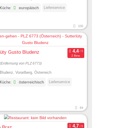
Lieferservice
 Küche:
europäisch
100
lüty Gusto Bludenz
2 Bew.
(Entfernung von PLZ 6773)
Bludenz, Vorarlberg, Österreich
Lieferservice
 Küche:
österreichisch
84
e Braz