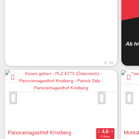
Ab h
23
Panoramagasthof Kristberg
Montaf
4 Bew.