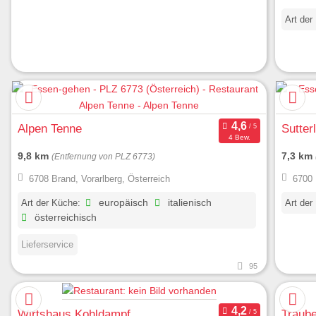
Art der
Alpen Tenne
Sutter
4 Bew.
9,8 km
7,3 km
(Entfernung von PLZ 6773)
6708 Brand, Vorarlberg, Österreich
6700 
Art der Küche:
europäisch
italienisch
Art der
österreichisch
Lieferservice
95
Wirtshaus Kohldampf
Traub