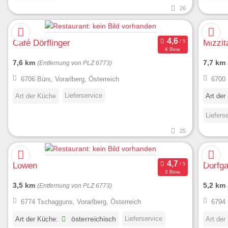
26
Café Dörflinger
Mizzit
4 Bew.
7,6 km
7,7 km
(Entfernung von PLZ 6773)
6706 Bürs, Vorarlberg, Österreich
6700 
Lieferservice
Art der Küche
Art der
Liefers
25
Löwen
Dorfga
3 Bew.
3,5 km
5,2 km
(Entfernung von PLZ 6773)
6774 Tschagguns, Vorarlberg, Österreich
6794 
Lieferservice
Art der Küche:
österreichisch
Art der