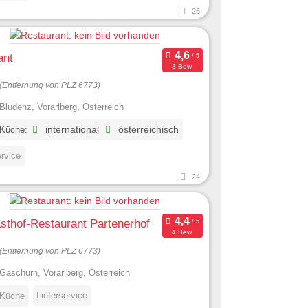
25
ant
3 Bew.
(Entfernung von PLZ 6773)
Bludenz, Vorarlberg, Österreich
 Küche:
international
österreichisch
ervice
24
sthof-Restaurant Partenerhof
4 Bew.
(Entfernung von PLZ 6773)
Gaschurn, Vorarlberg, Österreich
Lieferservice
 Küche