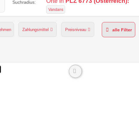
Orte in
PLZ 6773 (Österreich):
Suchradius:
Vandans
nehmen
Zahlungsmittel
Preisniveau
alle Filter