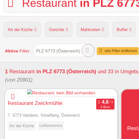
Restaurant
in PLZ 6773
Art der Küche
Gerichte
Mahlzeiten
Buffet
Hunde erlaubt
Kapazität
Sitzplätze im Freien
Aktive
Filter:
PLZ 6773 (Österreich)
alle Filter entfernen
1
Restaurant
in PLZ 6773 (Österreich)
und 33 in Umgeb
(von 20901)
Restaurant Zwickmühle
4 Bew.
6773 Vandans, Vorarlberg, Österreich
Lieferservice
Art der Küche
Rest