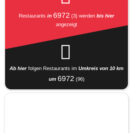
6972
Restaurants
in
(3)
werden
bis hier
angezeigt
Ab hier
folgen
Restaurants
im
Umkreis von 10 km
6972
um
(96)