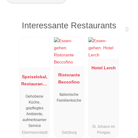
Interessante Restaurants
Hotel Lerch
Ristorante
Speiselokal,
Beccofino
Restaurant "
Resengoerg
Italienische
Gehobene
"
Familienküche
Küche,
gepflegtes
Ambiente,
aufmerksamer
Service
St. Johann im
Ebermannstadt
Salzburg
Pongau