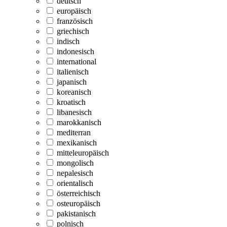
deutsch
europäisch
französisch
griechisch
indisch
indonesisch
international
italienisch
japanisch
koreanisch
kroatisch
libanesisch
marokkanisch
mediterran
mexikanisch
mitteleuropäisch
mongolisch
nepalesisch
orientalisch
österreichisch
osteuropäisch
pakistanisch
polnisch