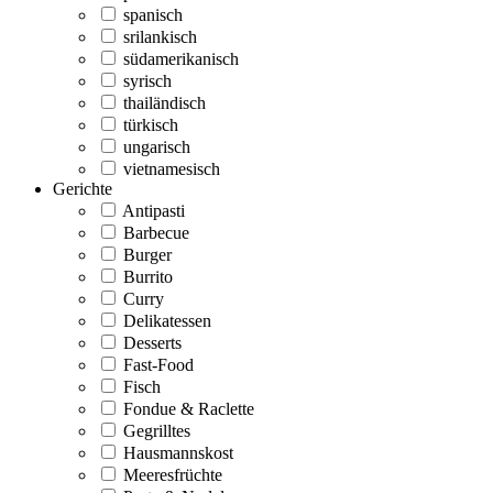
spanisch
srilankisch
südamerikanisch
syrisch
thailändisch
türkisch
ungarisch
vietnamesisch
Gerichte
Antipasti
Barbecue
Burger
Burrito
Curry
Delikatessen
Desserts
Fast-Food
Fisch
Fondue & Raclette
Gegrilltes
Hausmannskost
Meeresfrüchte