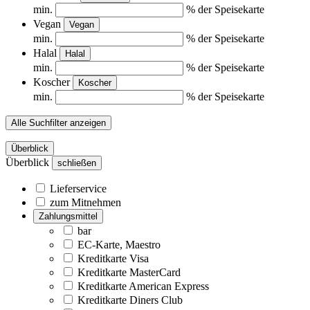
min.
% der Speisekarte
Vegan
Vegan
min.
% der Speisekarte
Halal
Halal
min.
% der Speisekarte
Koscher
Koscher
min.
% der Speisekarte
Alle Suchfilter anzeigen
Überblick
Überblick
schließen
Lieferservice
zum Mitnehmen
Zahlungsmittel
bar
EC-Karte, Maestro
Kreditkarte Visa
Kreditkarte MasterCard
Kreditkarte American Express
Kreditkarte Diners Club