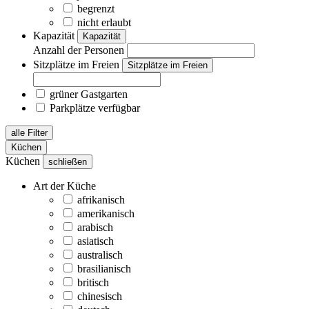
begrenzt
nicht erlaubt
Kapazität
Kapazität
Anzahl der Personen
Sitzplätze im Freien
Sitzplätze im Freien
grüner Gastgarten
Parkplätze verfügbar
alle Filter
Küchen
Küchen
schließen
Art der Küche
afrikanisch
amerikanisch
arabisch
asiatisch
australisch
brasilianisch
britisch
chinesisch