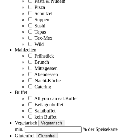
Pasta & Nudeln
Pizza
Schnitzel
Suppen
Sushi
Tapas
Tex-Mex
Wild
Mahlzeiten
Frühstück
Brunch
Mittagessen
Abendessen
Nacht-Küche
Catering
Buffet
All you can eat-Buffet
Beilagenbuffet
Salatbuffet
kein Buffet
Vegetarisch
Vegetarisch
min.
% der Speisekarte
Glutenfrei
Glutenfrei