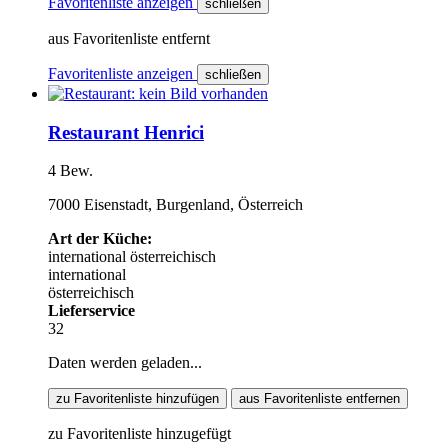
Favoritenliste anzeigen
schließen
aus Favoritenliste entfernt
Favoritenliste anzeigen
schließen
Restaurant Henrici
4 Bew.
7000 Eisenstadt, Burgenland, Österreich
Art der Küche:
international
österreichisch
international
österreichisch
Lieferservice
32
Daten werden geladen...
zu Favoritenliste hinzufügen
aus Favoritenliste entfernen
zu Favoritenliste hinzugefügt