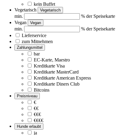
kein Buffet
Vegetarisch
Vegetarisch
min.
% der Speisekarte
Vegan
Vegan
min.
% der Speisekarte
Lieferservice
zum Mitnehmen
Zahlungsmittel
bar
EC-Karte, Maestro
Kreditkarte Visa
Kreditkarte MasterCard
Kreditkarte American Express
Kreditkarte Diners Club
Bitcoins
Preisniveau
€
€€
€€€
€€€€
Hunde erlaubt
ja