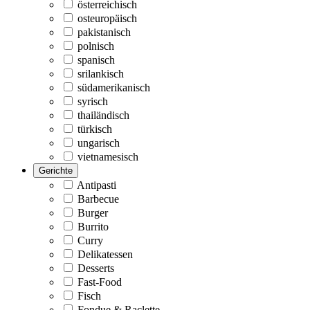
österreichisch
osteuropäisch
pakistanisch
polnisch
spanisch
srilankisch
südamerikanisch
syrisch
thailändisch
türkisch
ungarisch
vietnamesisch
Gerichte
Antipasti
Barbecue
Burger
Burrito
Curry
Delikatessen
Desserts
Fast-Food
Fisch
Fondue & Raclette