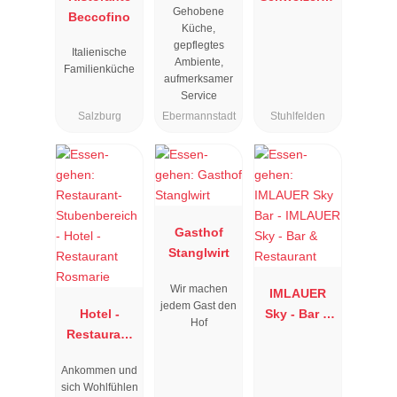
Gehobene
Beccofino
"
us
Küche,
gepflegtes
Italienische
Ambiente,
Familienküche
aufmerksamer
Service
Salzburg
Ebermannstadt
Stuhlfelden
Gasthof
Stanglwirt
Wir machen
IMLAUER
jedem Gast den
Hotel -
Sky - Bar &
Hof
Restaurant
Restaurant
Rosmarie
Ankommen und
sich Wohlfühlen