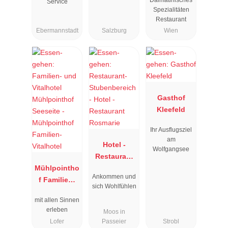
Service
Spezialitäten
Restaurant
Ebermannstadt
Salzburg
Wien
Gasthof
Kleefeld
Ihr Ausflugsziel
am
Hotel -
Wolfgangsee
Restaurant
Mühlpointho
Rosmarie
Ankommen und
f Familien-
sich Wohlfühlen
Vitalhotel
mit allen Sinnen
erleben
Moos in
Lofer
Passeier
Strobl