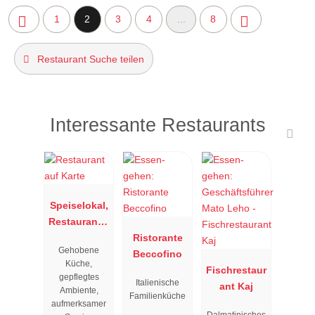
1
2
3
4
...
8
Restaurant Suche teilen
Interessante Restaurants
Speiselokal,
Restaurant "
Resengoerg
Ristorante
Gehobene
"
Beccofino
Küche,
Fischrestaur
gepflegtes
Italienische
ant Kaj
Ambiente,
Familienküche
aufmerksamer
Dalmatinisches