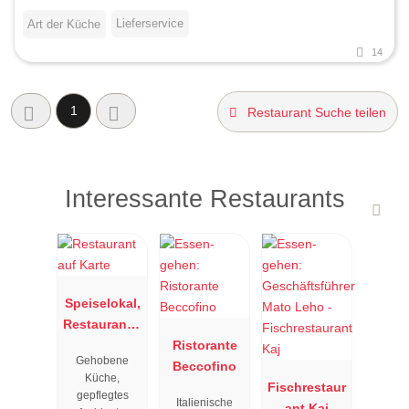
Lieferservice
Art der Küche
14
1
Restaurant Suche teilen
Interessante Restaurants
Speiselokal,
Restaurant "
Resengoerg
Ristorante
Gehobene
"
Beccofino
Küche,
Fischrestaur
gepflegtes
Italienische
ant Kaj