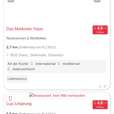
Das Markovec Haus
2 Bew.
Reinkommen & Wohlfühlen
2,7 km
(Entfernung von PLZ 8511)
8510 Stainz, Steiermark, Österreich
Art der Küche:
international
mediterran
österreichisch
Lieferservice
97
Das Ursprung
4 Bew.
6,5 km
(Entfernung von PLZ 8511)