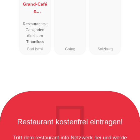
Grand-Café
&
Restaurant
Restaurant mit
Zauner
Gastgarten
Esplanade
direkt am
Traunfluss
Bad Ischl
Going
Salzburg
Restaurant kostenfrei eintragen!
Tritt dem restaurant.info Netzwerk bei und werde