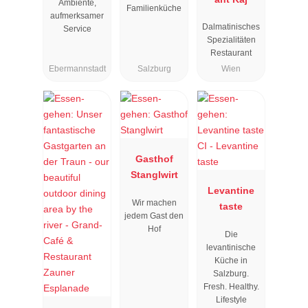
Ambiente,
Familienküche
aufmerksamer
Dalmatinisches
Service
Spezialitäten
Restaurant
Ebermannstadt
Salzburg
Wien
Gasthof
Stanglwirt
Levantine
Wir machen
taste
jedem Gast den
Hof
Die
levantinische
Küche in
Salzburg.
Fresh. Healthy.
Lifestyle