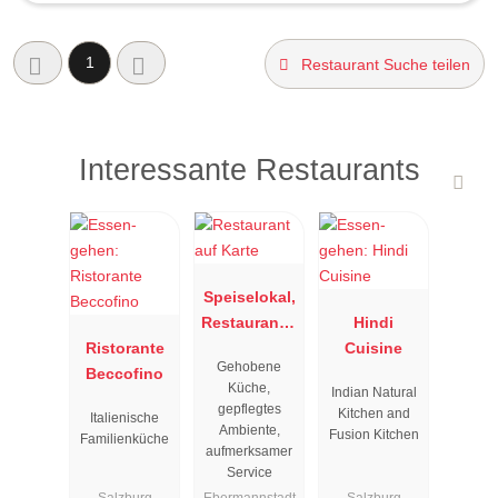
1
Restaurant Suche teilen
Interessante Restaurants
Speiselokal,
Restaurant "
Hindi
Ristorante
Resengoerg
Cuisine
Gehobene
Beccofino
"
Küche,
Indian Natural
gepflegtes
Kitchen and
Italienische
Ambiente,
Fusion Kitchen
Familienküche
aufmerksamer
Service