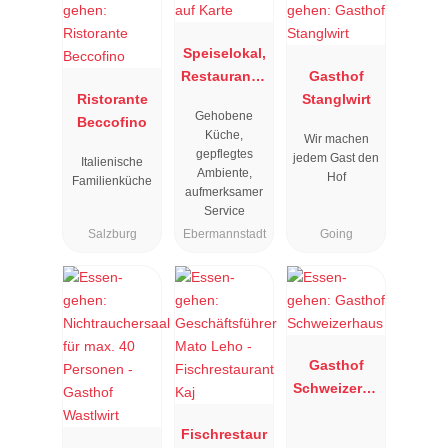
Speiselokal,
Restaurant "
Gasthof
Ristorante
Resengoerg
Stanglwirt
Gehobene
Beccofino
"
Küche,
Wir machen
gepflegtes
jedem Gast den
Italienische
Ambiente,
Hof
Familienküche
aufmerksamer
Service
Salzburg
Ebermannstadt
Going
Gasthof
Schweizerha
us
Fischrestaur