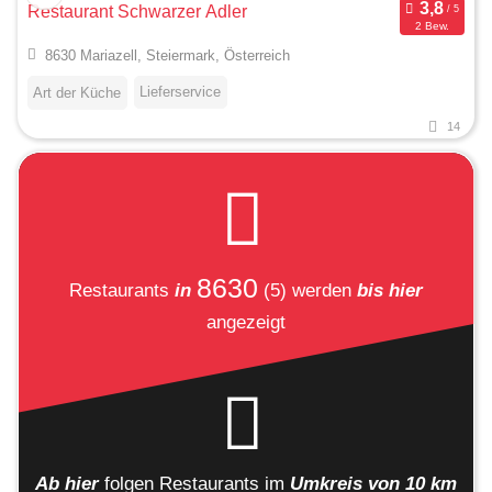
Restaurant Schwarzer Adler
2 Bew.
8630 Mariazell, Steiermark, Österreich
Lieferservice
Art der Küche
14
8630
Restaurants
in
(5)
werden
bis hier
angezeigt
Ab hier
folgen
Restaurants
im
Umkreis von 10 km