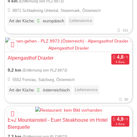
4 km
(Entfernung von PLZ 8973)
8971 Schladming Untertal, Steiermark, Österreich
Lieferservice
Art der Küche:
europäisch
101
Alpengasthof Draxler
4 Bew.
9,2 km
(Entfernung von PLZ 8973)
5552 Forstau, Salzburg, Österreich
Lieferservice
Art der Küche:
österreichisch
80
E42 Mountainsteil - Euer Steakhouse im Hotel
4 Bew.
Bierquelle
7,3 km
(Entfernung von PLZ 8973)