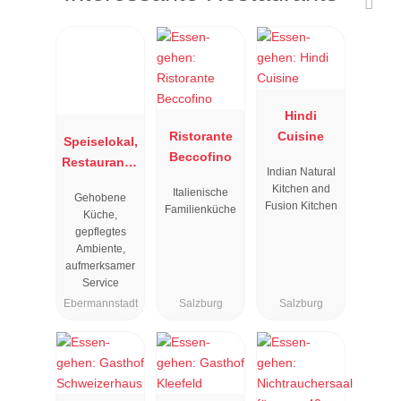
Hindi
Ristorante
Cuisine
Speiselokal,
Beccofino
Restaurant "
Indian Natural
Resengoerg
Kitchen and
Italienische
Gehobene
"
Fusion Kitchen
Familienküche
Küche,
gepflegtes
Ambiente,
aufmerksamer
Service
Ebermannstadt
Salzburg
Salzburg