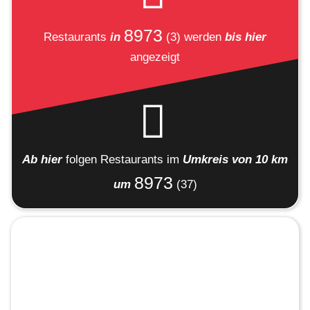
8973
Restaurants
in
(3)
werden
bis hier
angezeigt
Ab hier
folgen
Restaurants
im
Umkreis von 10 km
8973
um
(37)