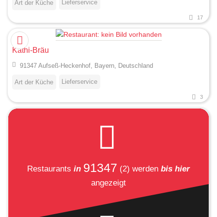
Lieferservice
Art der Küche
17
Kathi-Bräu
91347 Aufseß-Heckenhof, Bayern, Deutschland
Lieferservice
Art der Küche
3
91347
Restaurants
in
(2)
werden
bis hier
angezeigt