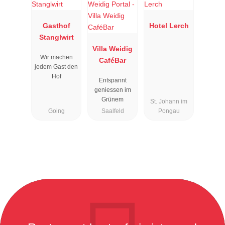
Gasthof
Hotel Lerch
Stanglwirt
Villa Weidig
Wir machen
CaféBar
jedem Gast den
Hof
Entspannt
geniessen im
Grünem
St. Johann im
Going
Saalfeld
Pongau