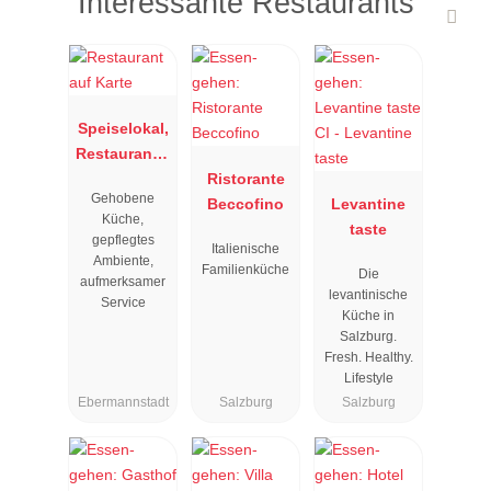
Interessante Restaurants
Speiselokal,
Restaurant "
Resengoerg
Ristorante
Gehobene
"
Beccofino
Levantine
Küche,
taste
gepflegtes
Italienische
Ambiente,
Familienküche
Die
aufmerksamer
levantinische
Service
Küche in
Salzburg.
Fresh. Healthy.
Lifestyle
Ebermannstadt
Salzburg
Salzburg