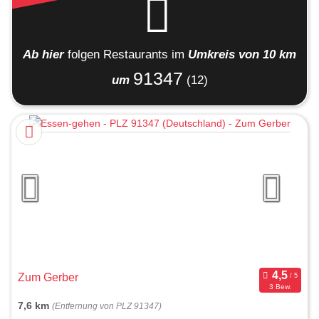
Ab hier
folgen
Restaurants
im
Umkreis von 10 km
91347
um
(12)
Zum Gerber
3 Bew.
7,6 km
(Entfernung von PLZ 91347)