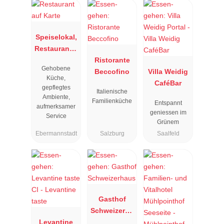
Speiselokal,
Restaurant "
Resengoerg
Ristorante
Gehobene
"
Beccofino
Villa Weidig
Küche,
CaféBar
gepflegtes
Italienische
Ambiente,
Familienküche
Entspannt
aufmerksamer
geniessen im
Service
Grünem
Ebermannstadt
Salzburg
Saalfeld
Gasthof
Schweizerha
Levantine
us