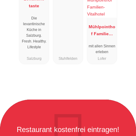
taste
Die
levantinische
Mühlpointho
Küche in
f Familien-
Salzburg.
Vitalhotel
Fresh. Healthy.
mit allen Sinnen
Lifestyle
erleben
Salzburg
Stuhlfelden
Lofer
Restaurant kostenfrei eintragen!