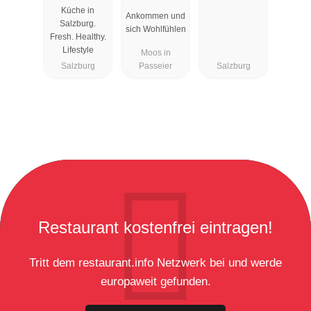
Rosmarie
Küche in
Ankommen und
Salzburg.
sich Wohlfühlen
Fresh. Healthy.
Lifestyle
Moos in
Salzburg
Passeier
Salzburg
Restaurant kostenfrei eintragen!
Tritt dem restaurant.info Netzwerk bei und werde
europaweit gefunden.