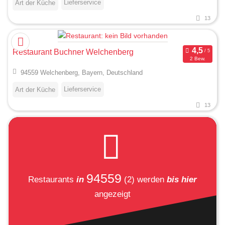
Lieferservice
Art der Küche
13
Restaurant Buchner Welchenberg
2 Bew.
94559 Welchenberg, Bayern, Deutschland
Lieferservice
Art der Küche
13
94559
Restaurants
in
(2)
werden
bis hier
angezeigt