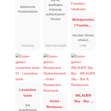
Küche,
gepflegtes
Italienische
Ambiente,
Familienküche
aufmerksamer
Service
Mühlpointho
f Familien-
Vitalhotel
mit allen Sinnen
erleben
Salzburg
Ebermannstadt
Lofer
Levantine
taste
IMLAUER
Hotel -
Sky - Bar &
Die
Restaurant
Restaurant
levantinische