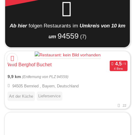
Ab hier
folgen
Restaurants
im
Umkreis von 10 km
94559
um
(7)
Wild Berghof Buchet
4 Bew.
9,9 km
(Entfernung von PLZ 94559)
94505 Bernried , Bayern, Deutschland
Lieferservice
Art der Küche
22