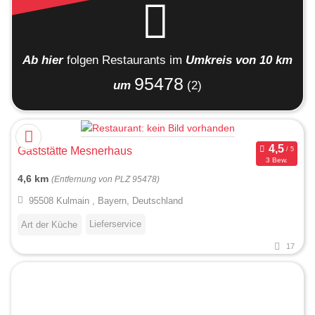
Ab hier
folgen
Restaurants
im
Umkreis von 10 km
95478
um
(2)
Gaststätte Mesnerhaus
3 Bew.
4,6 km
(Entfernung von PLZ 95478)
95508 Kulmain , Bayern, Deutschland
Lieferservice
Art der Küche
17