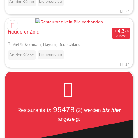
Lieferservice
Art der Küche
22
Houderer Zoigl
3 Bew.
95478 Kemnath, Bayern, Deutschland
Lieferservice
Art der Küche
17
95478
Restaurants
in
(2)
werden
bis hier
angezeigt