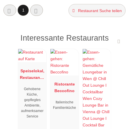
1
Restaurant Suche teilen
Interessante Restaurants
Speiselokal,
Restaurant "
Resengoerg
Ristorante
Gehobene
"
Beccofino
Küche,
gepflegtes
Italienische
Ambiente,
Familienküche
aufmerksamer
Service