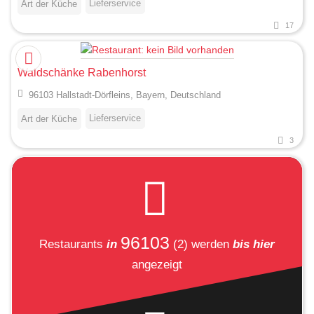
Lieferservice
Art der Küche
17
Waldschänke Rabenhorst
96103 Hallstadt-Dörfleins, Bayern, Deutschland
Lieferservice
Art der Küche
3
96103
Restaurants
in
(2)
werden
bis hier
angezeigt