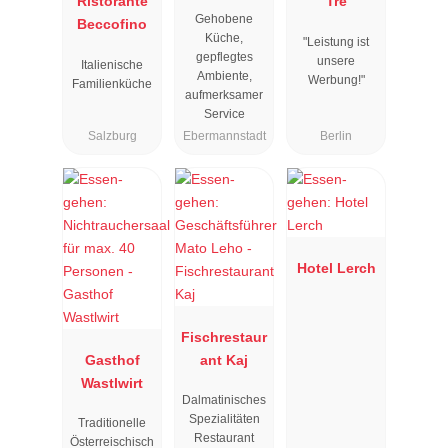
Ristorante
Resengoerg
Tre
Gehobene
Beccofino
"
Küche,
"Leistung ist
gepflegtes
unsere
Italienische
Ambiente,
Werbung!"
Familienküche
aufmerksamer
Service
Salzburg
Ebermannstadt
Berlin
Hotel Lerch
Fischrestaur
Gasthof
ant Kaj
Wastlwirt
Dalmatinisches
Spezialitäten
Traditionelle
Restaurant
Österreischisch