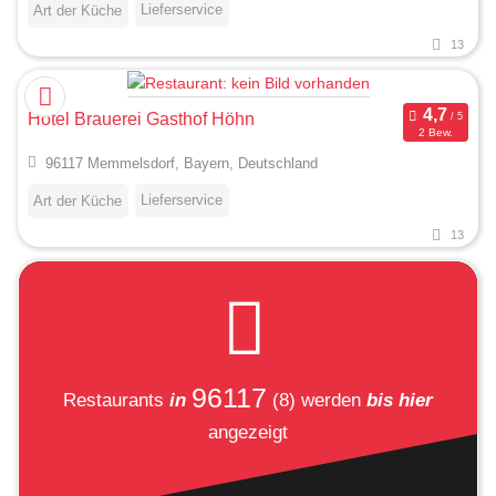
Lieferservice
Art der Küche
13
Hotel Brauerei Gasthof Höhn
2 Bew.
96117 Memmelsdorf, Bayern, Deutschland
Lieferservice
Art der Küche
13
96117
Restaurants
in
(8)
werden
bis hier
angezeigt