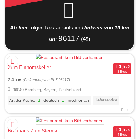
Ab hier
folgen
Restaurants
im
Umkreis von 10 km
96117
um
(49)
Zum Einhornskeller
3 Bew.
7,4 km
(Entfernung von PLZ 96117)
96049 Bamberg, Bayern, Deutschland
Lieferservice
Art der Küche:
deutsch
mediterran
41
Brauhaus Zum Sternla
4 Bew.