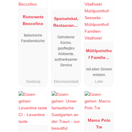
Ristorante
Speiselokal,
Beccofino
Restaurant "
Resengoerg
Italienische
Gehobene
"
Familienküche
Küche,
gepflegtes
Mühlpointho
Ambiente,
f Familien-
aufmerksamer
Vitalhotel
Service
mit allen Sinnen
erleben
Salzburg
Ebermannstadt
Lofer
Marco Polo
Tre