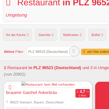
Restaurant
in PLZ 965
Umgebung
Art der Küche
Gerichte
Mahlzeiten
Buffet
Hunde erlaubt
Kapazität
Sitzplätze im Freien
Aktive
Filter:
PLZ 96523 (Deutschland)
alle Filter entfer
1
Restaurant
in PLZ 96523 (Deutschland)
und 3 in Umg
(von 20901)
Brauerei Gasthof Ankerbräu
2 Bew.
96523 Steinach, Bayern, Deutschland