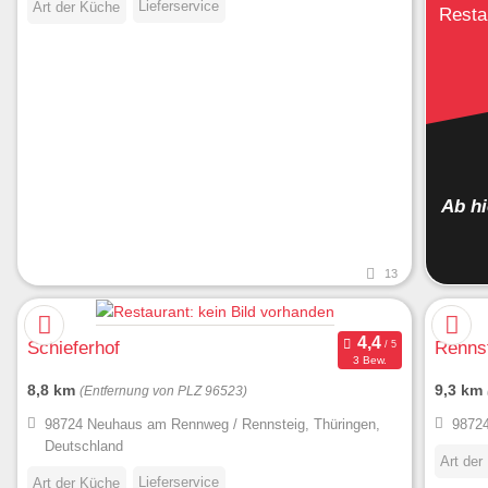
Lieferservice
Art der Küche
Resta
Ab h
13
Schieferhof
Rennst
3 Bew.
8,8 km
9,3 km
(Entfernung von PLZ 96523)
98724 Neuhaus am Rennweg / Rennsteig, Thüringen,
98724
Deutschland
Art der
Lieferservice
Art der Küche