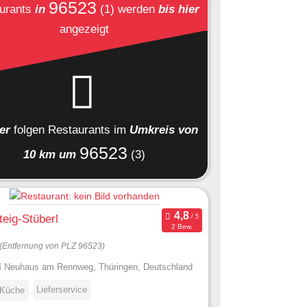
96523
urants
in
(1)
werden
bis hier
angezeigt
ier
folgen
Restaurants
im
Umkreis von
96523
10 km um
(3)
eig-Stüberl
2 Bew.
(Entfernung von PLZ 96523)
 Neuhaus am Rennweg, Thüringen, Deutschland
Lieferservice
 Küche