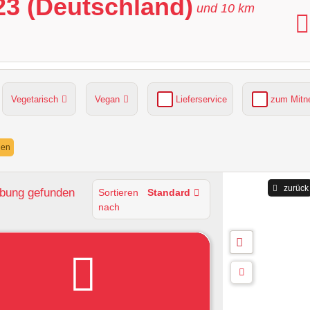
23 (Deutschland)
und
10
km
Vegetarisch
Vegan
Lieferservice
zum Mit
grüner Gastgarten
Parkplätze verfügbar
nen
zurück
ebung
gefunden
Sortieren
Standard
nach