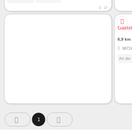
17
Gastst
6,9 km
98724
Art der
1