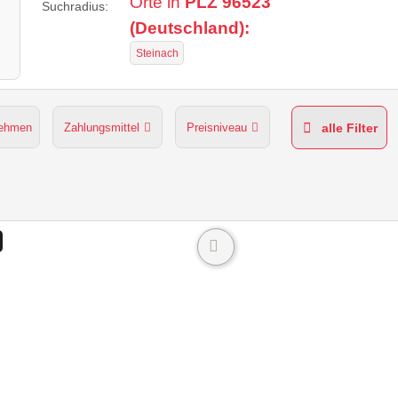
Orte in
PLZ 96523
Suchradius:
(Deutschland):
Steinach
nehmen
Zahlungsmittel
Preisniveau
alle Filter