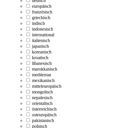
deutsch
europäisch
französisch
griechisch
indisch
indonesisch
international
italienisch
japanisch
koreanisch
kroatisch
libanesisch
marokkanisch
mediterran
mexikanisch
mitteleuropäisch
mongolisch
nepalesisch
orientalisch
österreichisch
osteuropäisch
pakistanisch
polnisch