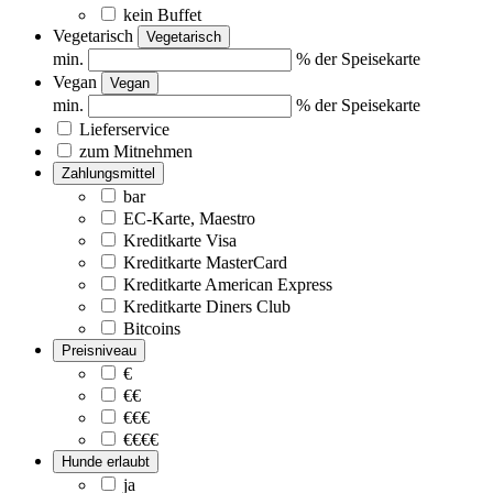
kein Buffet
Vegetarisch
Vegetarisch
min.
% der Speisekarte
Vegan
Vegan
min.
% der Speisekarte
Lieferservice
zum Mitnehmen
Zahlungsmittel
bar
EC-Karte, Maestro
Kreditkarte Visa
Kreditkarte MasterCard
Kreditkarte American Express
Kreditkarte Diners Club
Bitcoins
Preisniveau
€
€€
€€€
€€€€
Hunde erlaubt
ja