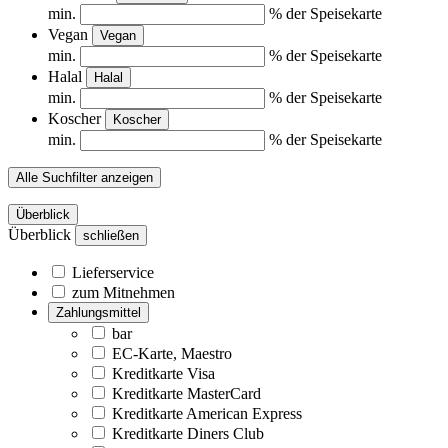
min.
% der Speisekarte
Vegan
Vegan
min.
% der Speisekarte
Halal
Halal
min.
% der Speisekarte
Koscher
Koscher
min.
% der Speisekarte
Alle Suchfilter anzeigen
Überblick
Überblick
schließen
Lieferservice
zum Mitnehmen
Zahlungsmittel
bar
EC-Karte, Maestro
Kreditkarte Visa
Kreditkarte MasterCard
Kreditkarte American Express
Kreditkarte Diners Club