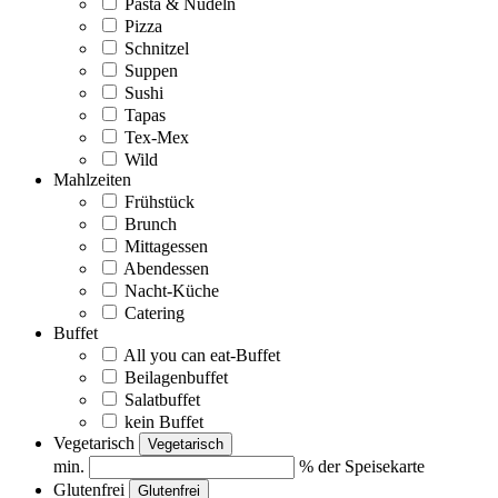
Pasta & Nudeln
Pizza
Schnitzel
Suppen
Sushi
Tapas
Tex-Mex
Wild
Mahlzeiten
Frühstück
Brunch
Mittagessen
Abendessen
Nacht-Küche
Catering
Buffet
All you can eat-Buffet
Beilagenbuffet
Salatbuffet
kein Buffet
Vegetarisch
Vegetarisch
min.
% der Speisekarte
Glutenfrei
Glutenfrei