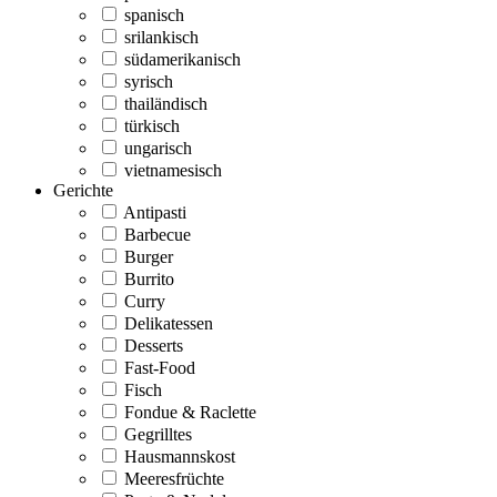
spanisch
srilankisch
südamerikanisch
syrisch
thailändisch
türkisch
ungarisch
vietnamesisch
Gerichte
Antipasti
Barbecue
Burger
Burrito
Curry
Delikatessen
Desserts
Fast-Food
Fisch
Fondue & Raclette
Gegrilltes
Hausmannskost
Meeresfrüchte