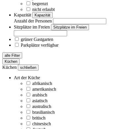
begrenzt
nicht erlaubt
Kapazität
Kapazität
Anzahl der Personen
Sitzplätze im Freien
Sitzplätze im Freien
grüner Gastgarten
Parkplätze verfügbar
alle Filter
Küchen
Küchen
schließen
Art der Küche
afrikanisch
amerikanisch
arabisch
asiatisch
australisch
brasilianisch
britisch
chinesisch