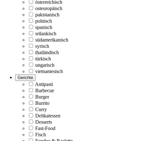
österreichisch
osteuropäisch
pakistanisch
polnisch
spanisch
srilankisch
südamerikanisch
syrisch
thailändisch
türkisch
ungarisch
vietnamesisch
Gerichte
Antipasti
Barbecue
Burger
Burrito
Curry
Delikatessen
Desserts
Fast-Food
Fisch
Fondue & Raclette