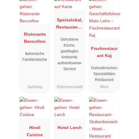
Speiselokal,
Restaurant "
Ristorante
Resengoerg
Gehobene
Beccofino
"
Küche,
Fischrestaur
gepflegtes
Italienische
ant Kaj
Ambiente,
Familienküche
aufmerksamer
Dalmatinisches
Service
Spezialitäten
Restaurant
Salzburg
Ebermannstadt
Wien
Hindi
Hotel Lerch
Cuisine