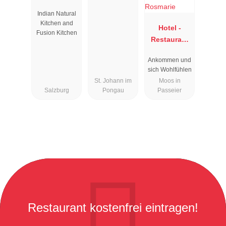
Indian Natural
Kitchen and
Hotel -
Fusion Kitchen
Restaurant
Rosmarie
Ankommen und
sich Wohlfühlen
St. Johann im
Moos in
Salzburg
Pongau
Passeier
Restaurant kostenfrei eintragen!