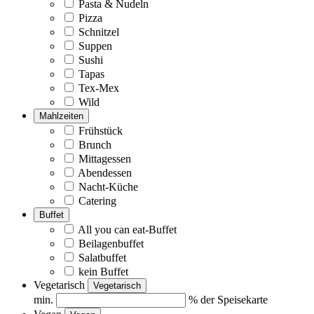
Pasta & Nudeln
Pizza
Schnitzel
Suppen
Sushi
Tapas
Tex-Mex
Wild
Mahlzeiten
Frühstück
Brunch
Mittagessen
Abendessen
Nacht-Küche
Catering
Buffet
All you can eat-Buffet
Beilagenbuffet
Salatbuffet
kein Buffet
Vegetarisch
Vegetarisch
min.
% der Speisekarte