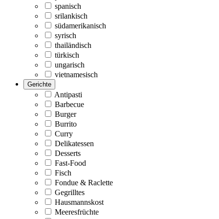
spanisch
srilankisch
südamerikanisch
syrisch
thailändisch
türkisch
ungarisch
vietnamesisch
Gerichte
Antipasti
Barbecue
Burger
Burrito
Curry
Delikatessen
Desserts
Fast-Food
Fisch
Fondue & Raclette
Gegrilltes
Hausmannskost
Meeresfrüchte