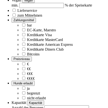
Vegan
Vegan
min.
% der Speisekarte
Lieferservice
zum Mitnehmen
Zahlungsmittel
bar
EC-Karte, Maestro
Kreditkarte Visa
Kreditkarte MasterCard
Kreditkarte American Express
Kreditkarte Diners Club
Bitcoins
Preisniveau
€
€€
€€€
€€€€
Hunde erlaubt
ja
begrenzt
nicht erlaubt
Kapazität
Kapazität
Anzahl der Personen