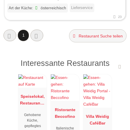
Lieferservice
Art der Küche:
österreichisch
23
1
Restaurant Suche teilen
Interessante Restaurants
Speiselokal,
Restaurant "
Resengoerg
Ristorante
Gehobene
"
Beccofino
Villa Weidig
Küche,
CaféBar
gepflegtes
Italienische