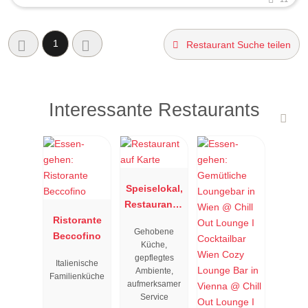
1
Restaurant Suche teilen
Interessante Restaurants
Speiselokal,
Restaurant "
Ristorante
Resengoerg
Gehobene
Beccofino
"
Küche,
gepflegtes
Italienische
Ambiente,
Familienküche
aufmerksamer
Service