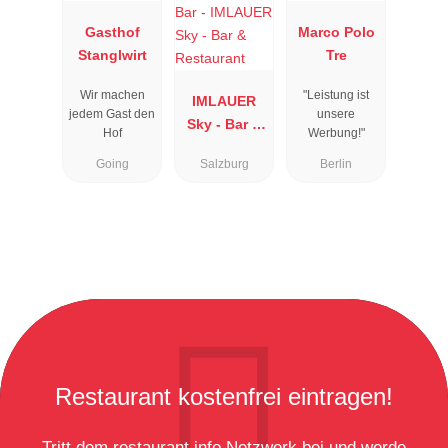
Gasthof
Marco Polo
Stanglwirt
Tre
Wir machen
"Leistung ist
IMLAUER
jedem Gast den
unsere
Sky - Bar &
Hof
Werbung!"
Restaurant
Going
Salzburg
Berlin
Restaurant kostenfrei eintragen!
Tritt dem restaurant.info Netzwerk bei und werde