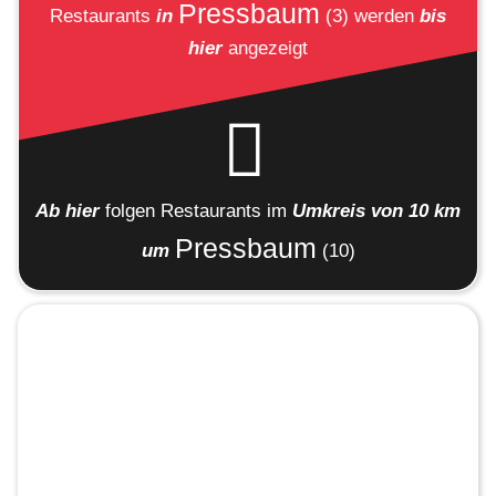
Pressbaum
Restaurants
in
(3)
werden
bis
hier
angezeigt
Ab hier
folgen
Restaurants
im
Umkreis von 10 km
Pressbaum
um
(10)