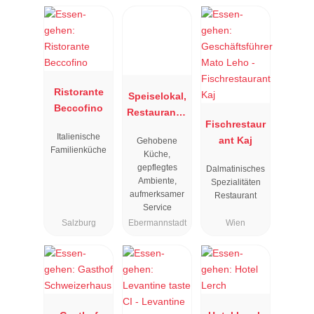
Ristorante
Speiselokal,
Beccofino
Restaurant "
Fischrestaur
Resengoerg
Italienische
ant Kaj
Gehobene
"
Familienküche
Küche,
gepflegtes
Dalmatinisches
Ambiente,
Spezialitäten
aufmerksamer
Restaurant
Service
Salzburg
Ebermannstadt
Wien